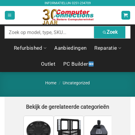
Ga
INFORMATIELIJN
0251-234709
naar
inhoud
Zoek
Zoek
producten
Refurbished
Aanbiedingen
Reparatie
Outlet
PC Builder
Home
/
Uncategorized
Bekijk de gerelateerde categorieën