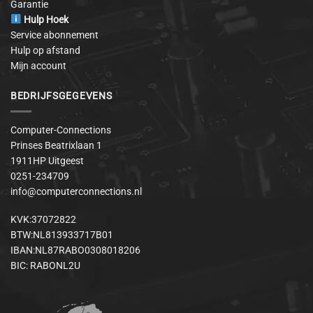
Garantie
Hulp Hoek
Service abonnement
Hulp op afstand
Mijn account
BEDRIJFSGEGEVENS
Computer-Connections
Prinses Beatrixlaan 1
1911HP Uitgeest
0251-234709
info@computerconnections.nl
KVK:37072822
BTW:NL813933717B01
IBAN:NL87RABO0308018206
BIC: RABONL2U