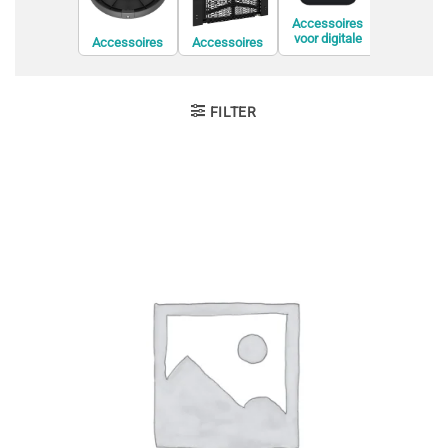
Accessoires
voor digitale
Accessoires
Accessoires
Accessoi
videorecorders
voor
voor de
voor displ
(DVR)
conferentieapp
bevestiging van
privacyfil
aratuur
informatiesche
rmen
FILTER