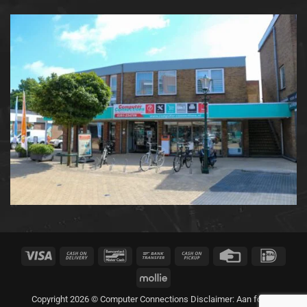
Visa
Cash
Bancontact
Bank
Cash
Credit
IDeal
On
Transfer
on
Card
Mollie
Delivery
Pickup
Copyright 2026 © Computer Connections Disclaimer: Aan foto's,