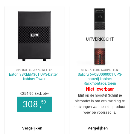
UITVERKOCHT
UPS-BATTERIJ KABINETTEN
UPS-BATTERIJ KABINETTEN
Eaton 9SXEBM36T UPS-batterij
Salicru 6A0BU000001 UPS-
kabinet Tower
batterij kabinet
Rackmontage/toren
Niet leverbaar
€254.96 Excl. btw
Blijf op de hoogte! Schrijf je
hieronder in om een melding te
308
50
,
ontvangen wanneer dit product
weer op voorraad is.
Vergelijken
Vergelijken