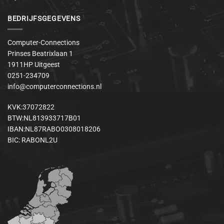
BEDRIJFSGEGEVENS
Computer-Connections
Prinses Beatrixlaan 1
1911HP Uitgeest
0251-234709
info@computerconnections.nl
KVK:37072822
BTW:NL813933717B01
IBAN:NL87RABO0308018206
BIC: RABONL2U