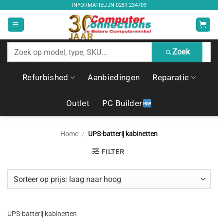
Ga
INFORMATIELIJN
0251-234709
naar
inhoud
Zoek
Zoek
producten
Refurbished
Aanbiedingen
Reparatie
Outlet
PC Builder
Home
/
UPS-batterij kabinetten
FILTER
UPS-batterij kabinetten