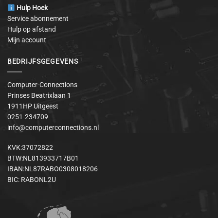
Hulp Hoek
Service abonnement
Hulp op afstand
Mijn account
BEDRIJFSGEGEVENS
Computer-Connections
Prinses Beatrixlaan 1
1911HP Uitgeest
0251-234709
info@computerconnections.nl
KVK:37072822
BTW:NL813933717B01
IBAN:NL87RABO0308018206
BIC: RABONL2U