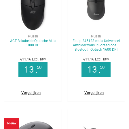
MUIZEN
MUIZEN
ACT Bekabelde Optische Muis
Equip 245123 muis Universeel
1000 DPI
Ambidextrous RF-draadloos +
Bluetooth Optisch 1600 DPI
€11.16 Excl. btw
€11.16 Excl. btw
13
13
50
50
,
,
Vergelijken
Vergelijken
Nieuw