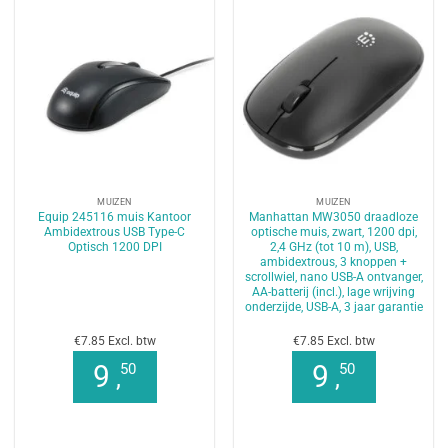
MUIZEN
MUIZEN
Equip 245116 muis Kantoor
Manhattan MW3050 draadloze
Ambidextrous USB Type-C
optische muis, zwart, 1200 dpi,
Optisch 1200 DPI
2,4 GHz (tot 10 m), USB,
ambidextrous, 3 knoppen +
scrollwiel, nano USB-A ontvanger,
AA-batterij (incl.), lage wrijving
onderzijde, USB-A, 3 jaar garantie
€7.85 Excl. btw
€7.85 Excl. btw
9
9
50
50
,
,