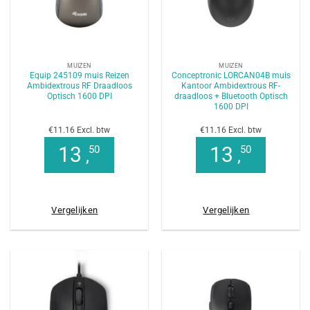
MUIZEN
MUIZEN
Equip 245109 muis Reizen
Conceptronic LORCAN04B muis
Ambidextrous RF Draadloos
Kantoor Ambidextrous RF-
Optisch 1600 DPI
draadloos + Bluetooth Optisch
1600 DPI
€11.16 Excl. btw
€11.16 Excl. btw
13
13
50
50
,
,
Vergelijken
Vergelijken