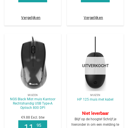
Vergelijken
Vergelijken
UITVERKOCHT
MUIZEN
MUIZEN
NGS Black Mist muis Kantoor
HP 125 muis met kabel
Rechtshandig USB Type-A
Optisch 800 DPI
Niet leverbaar
€9.88 Excl. btw
Blijf op de hoogte! Schrijf je
hieronder in om een melding te
11
95