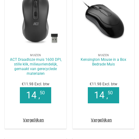
MUIZEN
MUIZEN
ACT Draadloze muis 1600 DPI,
Kensington Mouse in a Box
stille klik, milieuvriendelijk,
Bedrade Muis
gemaakt van gerecyclede
materialen
€11.98 Excl. btw
€11.98 Excl. btw
14
14
50
50
,
,
Vergelijken
Vergelijken