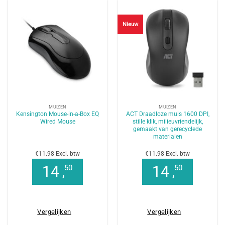
Nieuw
MUIZEN
MUIZEN
Kensington Mouse-in-a-Box EQ
ACT Draadloze muis 1600 DPI,
Wired Mouse
stille klik, milieuvriendelijk,
gemaakt van gerecyclede
materialen
€11.98 Excl. btw
€11.98 Excl. btw
14
14
50
50
,
,
Vergelijken
Vergelijken