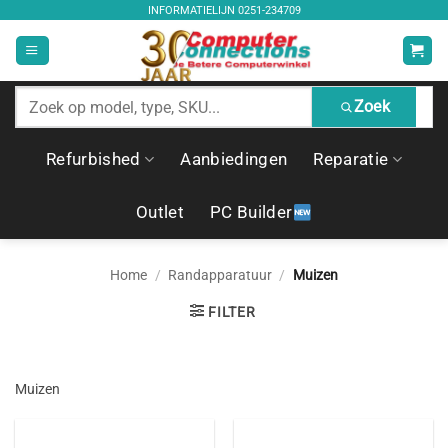
Ga
INFORMATIELIJN
0251-234709
naar
inhoud
Zoek
Zoek
producten
Refurbished
Aanbiedingen
Reparatie
Outlet
PC Builder
Home
/
Randapparatuur
/
Muizen
FILTER
Muizen