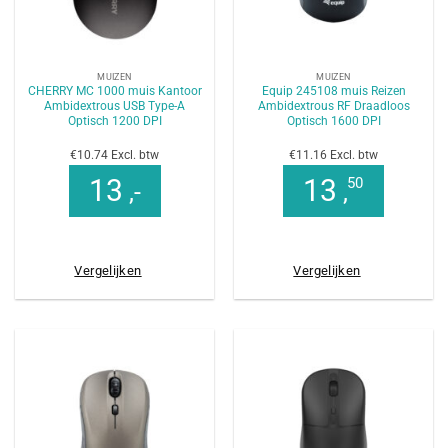
MUIZEN
MUIZEN
CHERRY MC 1000 muis Kantoor
Equip 245108 muis Reizen
Ambidextrous USB Type-A
Ambidextrous RF Draadloos
Optisch 1200 DPI
Optisch 1600 DPI
€10.74 Excl. btw
€11.16 Excl. btw
13
13
50
,-
,
Vergelijken
Vergelijken