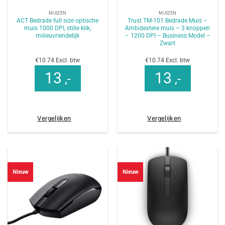
MUIZEN
MUIZEN
ACT Bedrade full size optische
Trust TM-101 Bedrade Muis –
muis 1000 DPI, stille klik,
Ambidextere muis – 3 knoppen
milieuvriendelijk
– 1200 DPI – Business Model –
Zwart
€10.74 Excl. btw
€10.74 Excl. btw
13
13
,-
,-
Vergelijken
Vergelijken
Nieuw
Nieuw