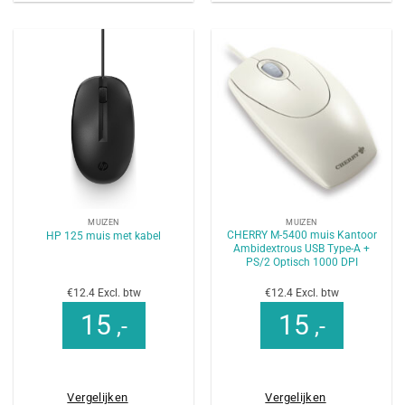
MUIZEN
MUIZEN
CHERRY M-5400 muis Kantoor
HP 125 muis met kabel
Ambidextrous USB Type-A +
PS/2 Optisch 1000 DPI
€12.4 Excl. btw
€12.4 Excl. btw
15
15
,-
,-
Vergelijken
Vergelijken