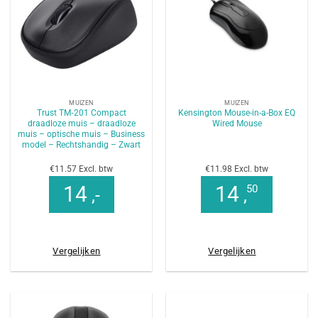
MUIZEN
MUIZEN
Trust TM‑201 Compact
Kensington Mouse-in-a-Box EQ
draadloze muis – draadloze
Wired Mouse
muis – optische muis – Business
model – Rechtshandig – Zwart
€11.57 Excl. btw
€11.98 Excl. btw
14
14
50
,-
,
Vergelijken
Vergelijken