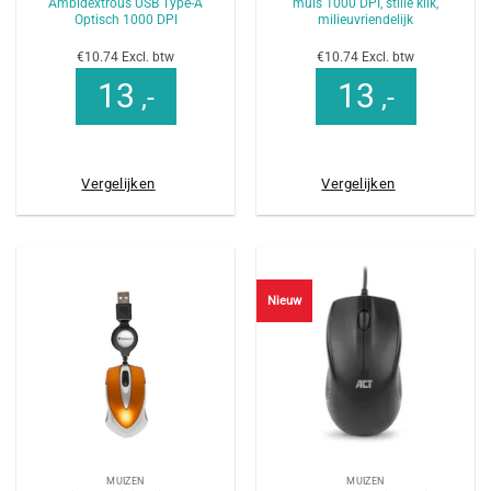
Ambidextrous USB Type-A
muis 1000 DPI, stille klik,
Optisch 1000 DPI
milieuvriendelijk
€10.74 Excl. btw
€10.74 Excl. btw
13
13
,-
,-
Vergelijken
Vergelijken
Nieuw
MUIZEN
MUIZEN