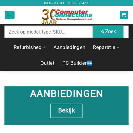
Ga
INFORMATIELIJN
0251-234709
naar
inhoud
Zoek
Zoek
producten
Refurbished
Aanbiedingen
Reparatie
Outlet
PC Builder
AANBIEDINGEN
Bekijk