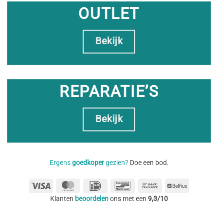
OUTLET
Bekijk
REPARATIE’S
Bekijk
Ergens
goedkoper
gezien?
Doe een bod.
Visa
MasterCard
IDeal
Bancontact
Bank
Belfius
Transfer
Klanten
beoordelen
ons met een
9,3/10