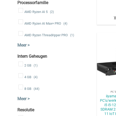
Processorfamilie
AMD Ryzen AI 5
(2)
V
AMD Ryzen AI Max+ PRO
(4)
AMD Ryzen Threadripper PRO
(1)
Intern Geheugen
2 GB
(1)
4 GB
(4)
+
8 GB
(44)
PC'
iiyam
PC’s/werk
i5 i5-
SDRAM 2
Resolutie
11 IoT 