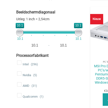
Beeldschermdiagonaal
Uitleg: 1 inch = 2,54cm
Nieuw
10.1
10.1
10.1
10.1
-
+
Processorfabrikant
PC'
Intel
(296)
MSI Pro
PC’s/w
Pentium
Nvidia
(5)
DDR5-S
Windows 
AMD
(31)
€3
Qualcomm
(1)