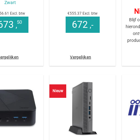
Zwart
Ni
56.61 Excl. btw
€555.37 Excl. btw
Blijf 
673
672
50
,
,-
hierond
ont
produc
ergelijken
Vergelijken
Nieuw
+
+