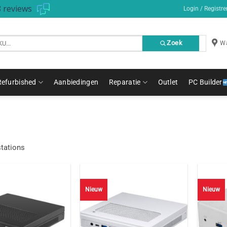
 reviews
Login / Registre
Zoek
Wa
Refurbished
Aanbiedingen
Reparatie
Outlet
PC Builder
tations
Nieuw
Nieuw