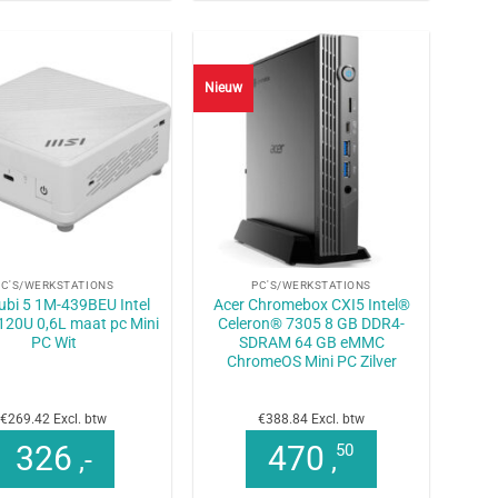
Nieuw
+
PC'S/WERKSTATIONS
PC'S/WERKSTATIONS
ubi 5 1M-439BEU Intel
Acer Chromebox CXI5 Intel®
120U 0,6L maat pc Mini
Celeron® 7305 8 GB DDR4-
PC Wit
SDRAM 64 GB eMMC
ChromeOS Mini PC Zilver
€269.42 Excl. btw
€388.84 Excl. btw
326
470
50
,-
,