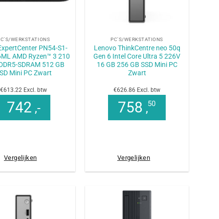
+
PC'S/WERKSTATIONS
PC'S/WERKSTATIONS
xpertCenter PN54-S1-
Lenovo ThinkCentre neo 50q
ML AMD Ryzen™ 3 210
Gen 6 Intel Core Ultra 5 226V
 DDR5-SDRAM 512 GB
16 GB 256 GB SSD Mini PC
SD Mini PC Zwart
Zwart
€613.22 Excl. btw
€626.86 Excl. btw
742
758
50
,-
,
Vergelijken
Vergelijken