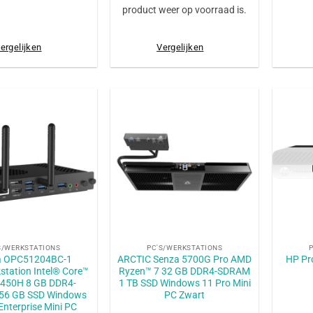
product weer op voorraad is.
ergelijken
Vergelijken
+
+
S/WERKSTATIONS
PC'S/WERKSTATIONS
a OPC51204BC-1
ARCTIC Senza 5700G Pro AMD
HP Pr
station Intel® Core™
Ryzen™ 7 32 GB DDR4-SDRAM
12450H 8 GB DDR4-
1 TB SSD Windows 11 Pro Mini
56 GB SSD Windows
PC Zwart
Enterprise Mini PC