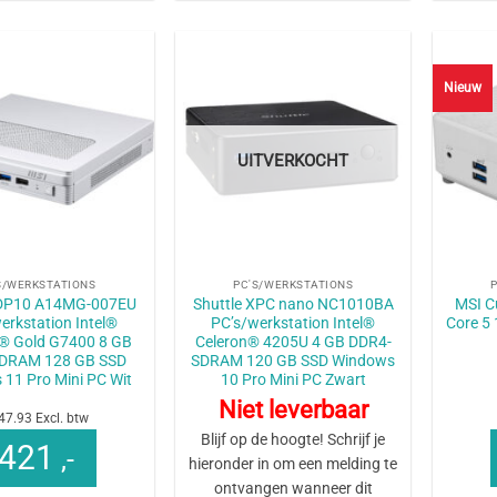
Nieuw
UITVERKOCHT
+
+
S/WERKSTATIONS
PC'S/WERKSTATIONS
 DP10 A14MG-007EU
Shuttle XPC nano NC1010BA
MSI C
erkstation Intel®
PC’s/werkstation Intel®
Core 5 
® Gold G7400 8 GB
Celeron® 4205U 4 GB DDR4-
DRAM 128 GB SSD
SDRAM 120 GB SSD Windows
11 Pro Mini PC Wit
10 Pro Mini PC Zwart
Niet leverbaar
47.93 Excl. btw
Blijf op de hoogte! Schrijf je
421
,-
hieronder in om een melding te
ontvangen wanneer dit