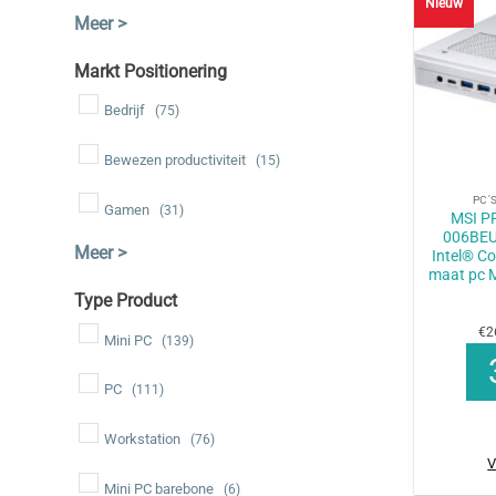
Nieuw
Markt Positionering
Bedrijf
(75)
Bewezen productiviteit
(15)
+
PC'
Gamen
(31)
MSI P
006BEU
Intel® Co
maat pc M
Type Product
€2
Mini PC
(139)
PC
(111)
Workstation
(76)
V
Mini PC barebone
(6)