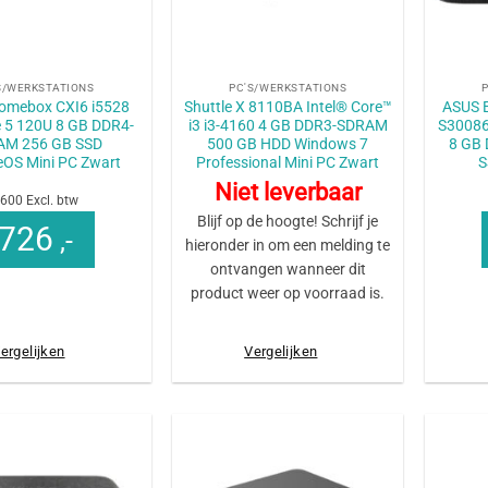
+
+
S/WERKSTATIONS
PC'S/WERKSTATIONS
romebox CXI6 i5528
Shuttle X 8110BA Intel® Core™
ASUS E
re 5 120U 8 GB DDR4-
i3 i3-4160 4 GB DDR3-SDRAM
S30086
AM 256 GB SSD
500 GB HDD Windows 7
8 GB
OS Mini PC Zwart
Professional Mini PC Zwart
S
Niet leverbaar
600 Excl. btw
Blijf op de hoogte! Schrijf je
726
,-
hieronder in om een melding te
ontvangen wanneer dit
product weer op voorraad is.
ergelijken
Vergelijken