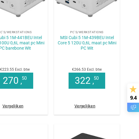
+
PC'S/WERKSTATIONS
PC'S/WERKSTATIONS
ubi 5 1M-441BEU Intel
MSI Cubi 5 1M-439BEU Intel
100U 0,6L maat pc Mini
Core 5 120U 0,6L maat pc Mini
PC barebone Wit
PC Wit
€223.55 Excl. btw
€266.53 Excl. btw
270
322
50
50
,
,
9.4
Vergelijken
Vergelijken