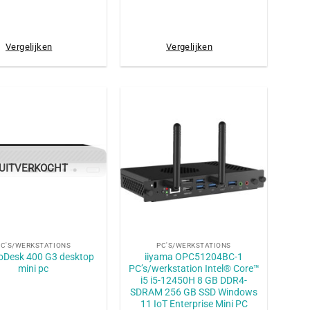
Vergelijken
Vergelijken
UITVERKOCHT
+
PC'S/WERKSTATIONS
PC'S/WERKSTATIONS
oDesk 400 G3 desktop
iiyama OPC51204BC-1
mini pc
PC’s/werkstation Intel® Core™
i5 i5-12450H 8 GB DDR4-
SDRAM 256 GB SSD Windows
11 IoT Enterprise Mini PC