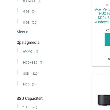
0,512 GB
(1)
PC'
Acer Ver
4 GB
(5)
NUC In
DDR4-S
Windows 1
8 GB
(26)
€5
Opslagmedia
eMMC
(1)
V
HDD+SSD
(1)
SSD
(320)
HDD
(2)
SSD Capaciteit
1 TB
(96)