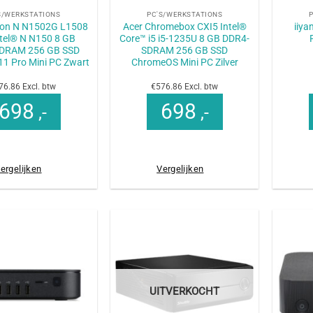
S/WERKSTATIONS
PC'S/WERKSTATIONS
iton N N1502G L1508
Acer Chromebox CXI5 Intel®
iiy
tel® N N150 8 GB
Core™ i5 i5-1235U 8 GB DDR4-
DRAM 256 GB SSD
SDRAM 256 GB SSD
1 Pro Mini PC Zwart
ChromeOS Mini PC Zilver
76.86 Excl. btw
€576.86 Excl. btw
698
698
,-
,-
ergelijken
Vergelijken
UITVERKOCHT