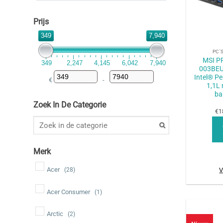
Prijs
+
349
7,940
PC'
MSI P
349
2,247
4,145
6,042
7,940
003BEU
Intel® P
€
-
Minimale prijs
Maximale prijs
1,1L 
ba
Zoek In De Categorie
€1
Merk
Acer
(28)
V
Acer Consumer
(1)
Arctic
(2)