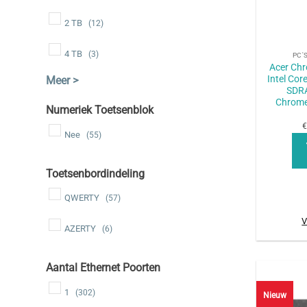
2 TB
(12)
+
4 TB
(3)
PC'
Acer Ch
Intel Co
SDR
Chrome
Numeriek Toetsenblok
€
Nee
(55)
Toetsenbordindeling
QWERTY
(57)
V
AZERTY
(6)
Aantal Ethernet Poorten
1
(302)
Nieuw