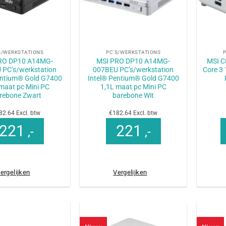
+
+
S/WERKSTATIONS
PC'S/WERKSTATIONS
RO DP10 A14MG-
MSI PRO DP10 A14MG-
MSI C
 PC’s/werkstation
007BEU PC’s/werkstation
Core 3 
entium® Gold G7400
Intel® Pentium® Gold G7400
maat pc Mini PC
1,1L maat pc Mini PC
rebone Zwart
barebone Wit
82.64 Excl. btw
€182.64 Excl. btw
221
221
,-
,-
ergelijken
Vergelijken