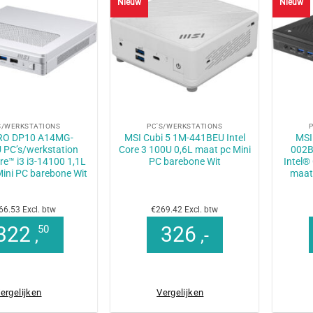
Nieuw
Nieuw
+
+
S/WERKSTATIONS
PC'S/WERKSTATIONS
RO DP10 A14MG-
MSI Cubi 5 1M-441BEU Intel
MSI
 PC’s/werkstation
Core 3 100U 0,6L maat pc Mini
002B
re™ i3 i3-14100 1,1L
PC barebone Wit
Intel®
ini PC barebone Wit
maat
66.53 Excl. btw
€269.42 Excl. btw
322
326
50
,
,-
ergelijken
Vergelijken