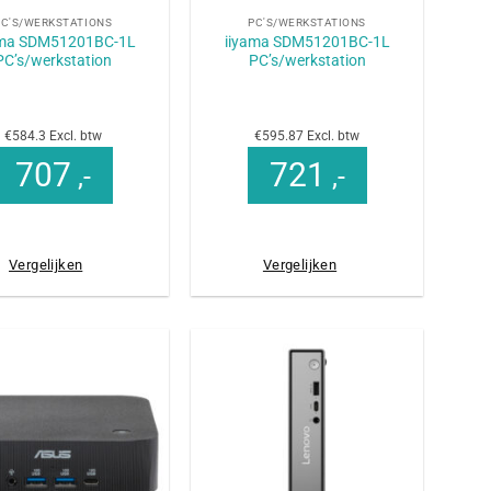
PC'S/WERKSTATIONS
PC'S/WERKSTATIONS
ama SDM51201BC-1L
iiyama SDM51201BC-1L
PC’s/werkstation
PC’s/werkstation
€584.3 Excl. btw
€595.87 Excl. btw
707
721
,-
,-
Vergelijken
Vergelijken