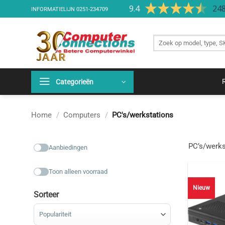
Ga
9.4
248
INFORMATIELIJN
0251-234709
naar
inhoud
Zoek
producten
Categorieën
Home
/
Computers
/
PC's/werkstations
PC’s/werks
Aanbiedingen
Toon alleen voorraad
Nieuw
Sorteer
Sorteer producten