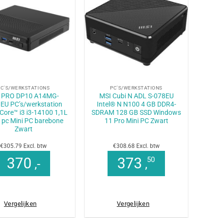
+
PC'S/WERKSTATIONS
PC'S/WERKSTATIONS
 PRO DP10 A14MG-
MSI Cubi N ADL S-078EU
EU PC’s/werkstation
Intel® N N100 4 GB DDR4-
 Core™ i3 i3-14100 1,1L
SDRAM 128 GB SSD Windows
 pc Mini PC barebone
11 Pro Mini PC Zwart
Zwart
€305.79 Excl. btw
€308.68 Excl. btw
370
373
50
,-
,
Vergelijken
Vergelijken