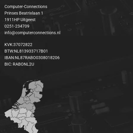
Computer-Connections
Prinses Beatrixlaan 1
1911HP Uitgeest
0251-234709
info@computerconnections.nl
KVK:37072822
BTW:NL813933717B01
IBAN:NL87RABO0308018206
BIC: RABONL2U