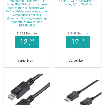
Manhattan DisplayPort 1.4
Equip 119332 DisplayPort 1.2
kabel, 8K@60Hz, 1 m, mannelijk
kabel, 2,0 m, 4K/60Hz
naar mannelijk, geschikt voor
8K/4K/1080p toepassingen, met
vergrendeling, volledig
afgeschermd, zwart, levenslange
garantie, equivalent aan
DP14MM1M
€10.33 Excl. btw
€10.33 Excl. btw
12
12
50
50
,
,
Vergelijken
Vergelijken