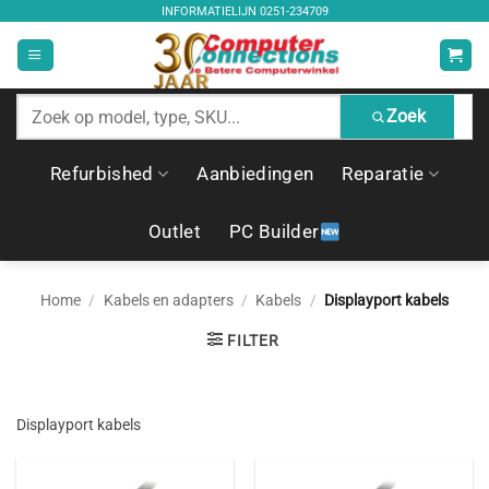
Ga
INFORMATIELIJN
0251-234709
naar
inhoud
Zoek
Zoek
producten
Refurbished
Aanbiedingen
Reparatie
Outlet
PC Builder
Home
/
Kabels en adapters
/
Kabels
/
Displayport kabels
FILTER
Displayport kabels