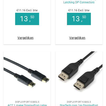
Latching DP Connectors
€11.16 Excl. btw
€11.16 Excl. btw
13
13
50
50
,
,
Vergelijken
Vergelijken
DISPLAYPORT KABELS
DISPLAYPORT KABELS
ACT 1 meter DisplayPort cable
StarTech.com 1m DisplayPort