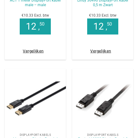
ACT 1 meter DisplayPort kabel
Lindy 36490 DisplayPort kabel
male – male
0,5 m Zwart
€10.33 Excl. btw
€10.33 Excl. btw
12
12
50
50
,
,
Vergelijken
Vergelijken
DISPLAYPORT KABELS
DISPLAYPORT KABELS