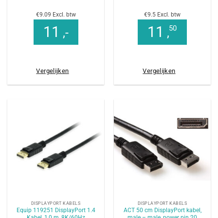
€9.09 Excl. btw
€9.5 Excl. btw
11
11
50
,-
,
Vergelijken
Vergelijken
DISPLAYPORT KABELS
DISPLAYPORT KABELS
Equip 119251 DisplayPort 1.4
ACT 50 cm DisplayPort kabel,
Kabel, 1,0 m, 8K/60Hz
male – male, power pin 20