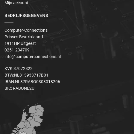
Mijn account
BEDRIJFSGEGEVENS
Computer-Connections
Prinses Beatrixlaan 1
1911HP Uitgeest
0251-234709
info@computerconnections.nl
KVK:37072822
BTW:NL813933717B01
IBAN:NL87RABO0308018206
BIC: RABONL2U