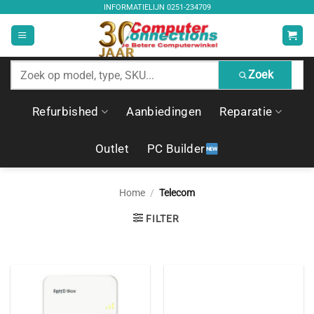
Ga
INFORMATIELIJN
0251-234709
naar
inhoud
Zoek
Zoek
producten
Refurbished
Aanbiedingen
Reparatie
Outlet
PC Builder
Home
/
Telecom
FILTER