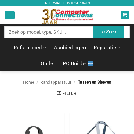
Ga
INFORMATIELIJN
0251-234709
naar
inhoud
Zoek
Zoek
producten
Refurbished
Aanbiedingen
Reparatie
Outlet
PC Builder
Home
/
Randapparatuur
/
Tassen en Sleeves
FILTER