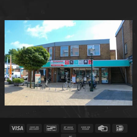
Visa
Cash
Bancontact
Bank
Cash
Credit
IDeal
On
Transfer
on
Card