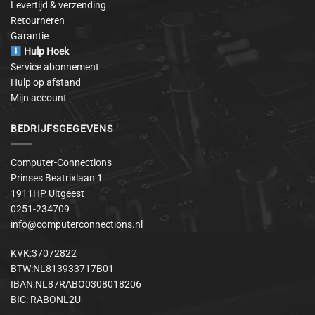
Levertijd & verzending
Retourneren
Garantie
Hulp Hoek
Service abonnement
Hulp op afstand
Mijn account
BEDRIJFSGEGEVENS
Computer-Connections
Prinses Beatrixlaan 1
1911HP Uitgeest
0251-234709
info@computerconnections.nl
KVK:37072822
BTW:NL813933717B01
IBAN:NL87RABO0308018206
BIC: RABONL2U