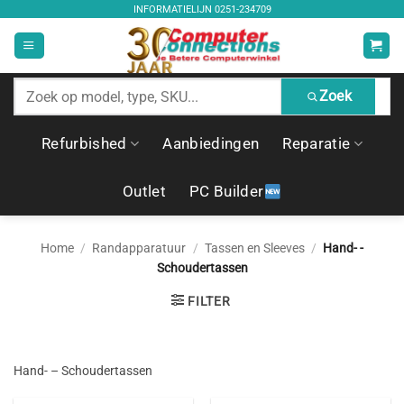
Ga
INFORMATIELIJN
0251-234709
naar
inhoud
Zoek
Zoek
producten
Refurbished
Aanbiedingen
Reparatie
Outlet
PC Builder
Home
/
Randapparatuur
/
Tassen en Sleeves
/
Hand- -
Schoudertassen
FILTER
Hand- – Schoudertassen