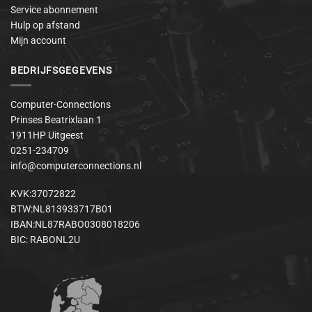
Service abonnement
Hulp op afstand
Mijn account
BEDRIJFSGEGEVENS
Computer-Connections
Prinses Beatrixlaan 1
1911HP Uitgeest
0251-234709
info@computerconnections.nl
KVK:37072822
BTW:NL813933717B01
IBAN:NL87RABO0308018206
BIC: RABONL2U