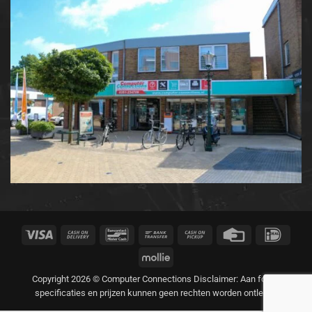
Visa
Cash
Bancontact
Bank
Cash
Credit
IDeal
On
Transfer
on
Card
Mollie
Delivery
Pickup
Copyright 2026 © Computer Connections Disclaimer: Aan foto's,
specificaties en prijzen kunnen geen rechten worden ontleend