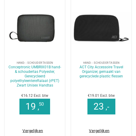
HAND- - SCHOUDERTASSEN
HAND- - SCHOUDERTASSEN
Conceptronic UMBRIX01B hand-
ACT City Accessoire Travel
& schoudertas Polyester,
Organizer, gemaakt van
Gerecycleerd
gerecyclede plastic flessen
polyethyleentereftalaat (rPET)
Zwart Unisex Handtas
€16.12 Excl. btw
€19.01 Excl. btw
19
23
50
,
,-
Vergelijken
Vergelijken