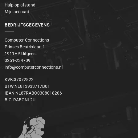
Hulp op afstand
Mijn account
BEDRIJFSGEGEVENS
Computer-Connections
Prinses Beatrixlaan 1
1911HP Uitgeest
0251-234709
info@computerconnections.nl
KVK:37072822
BTW:NL813933717B01
IBAN:NL87RABO0308018206
BIC: RABONL2U