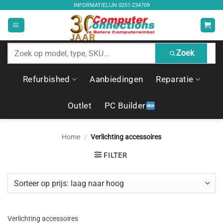
Ga
INFORMATIELIJN
0251-234709
naar
inhoud
Zoek
Zoek
producten
Refurbished
Aanbiedingen
Reparatie
Outlet
PC Builder
Home
/
Verlichting accessoires
FILTER
Verlichting accessoires