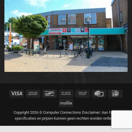
Visa
Cash
Bancontact
Bank
Cash
Credit
IDeal
On
Transfer
on
Card
Mollie
Delivery
Pickup
Copyright 2026 © Computer Connections Disclaimer: Aan foto's,
specificaties en prijzen kunnen geen rechten worden ontleend