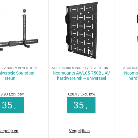
+
+
ACCESSOIRES VOOR TV-BEVESTIGINGEN
ACCESSOIRES VOOR TV-BEVESTIGINGEN
iversele Soundbar-
Neomounts AWL05-750BL AV
Neomo
steun
hardware rek – universeel
hard
8.93 Excl. btw
€28.93 Excl. btw
35
35
,-
,-
ergelijken
Vergelijken