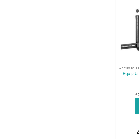
+
Equip Un
€2
V