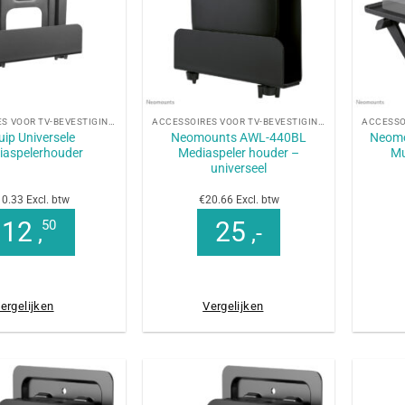
+
+
ACCESSOIRES VOOR TV-BEVESTIGINGEN
ACCESSOIRES VOOR TV-BEVESTIGINGEN
uip Universele
Neomounts AWL-440BL
Neom
iaspelerhouder
Mediaspeler houder –
Mu
universeel
0.33 Excl. btw
€20.66 Excl. btw
12
25
50
,
,-
ergelijken
Vergelijken