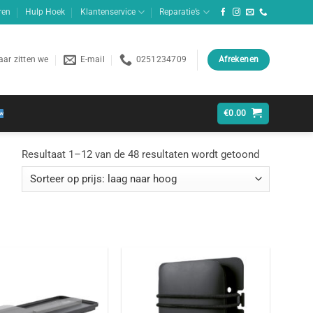
ren
Hulp Hoek
Klantenservice
Reparatie’s
ar zitten we
E-mail
0251234709
Afrekenen
€
0.00
Gesorteerd
Resultaat 1–12 van de 48 resultaten wordt getoond
op
prijs:
laag
naar
hoog