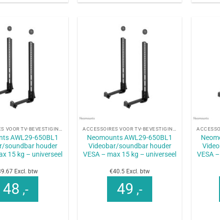
+
+
ACCESSOIRES VOOR TV-BEVESTIGINGEN
ACCESSOIRES VOOR TV-BEVESTIGINGEN
nts AWL29-650BL1
Neomounts AWL29-650BL1
Neom
r/soundbar houder
Videobar/soundbar houder
Video
x 15 kg – universeel
VESA – max 15 kg – universeel
VESA – 
9.67 Excl. btw
€40.5 Excl. btw
48
49
,-
,-