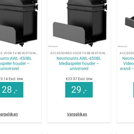
+
+
ACCESSOIRES VOOR TV-BEVESTIGINGEN
ACCESSOIRES VOOR TV-BEVESTIGINGEN
unts AWL-450BL
Neomounts AWL-450BL
Neom
speler houder –
Mediaspeler houder –
Video
universeel
universeel
wand – 
3.14 Excl. btw
€23.97 Excl. btw
28
29
,-
,-
ergelijken
Vergelijken