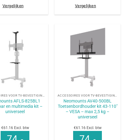
Vergelijken
Vergelijken
+
ACCESSOIRES VOOR TV-BEVESTIGINGEN
ACCESSOIRES VOOR TV-BEVESTIGINGEN
ounts AFLS-825BL1
Neomounts AV40-500BL
ar en multimedia kit –
Toetsenbordhouder kit 43-110″
universeel
– VESA – max 2,5 kg –
universeel
€61.16 Excl. btw
€61.16 Excl. btw
74
74
,-
,-