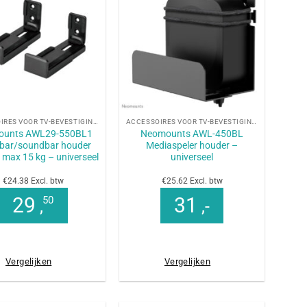
+
ACCESSOIRES VOOR TV-BEVESTIGINGEN
ACCESSOIRES VOOR TV-BEVESTIGINGEN
ounts AWL29-550BL1
Neomounts AWL-450BL
bar/soundbar houder
Mediaspeler houder –
max 15 kg – universeel
universeel
€24.38 Excl. btw
€25.62 Excl. btw
29
31
50
,
,-
Vergelijken
Vergelijken