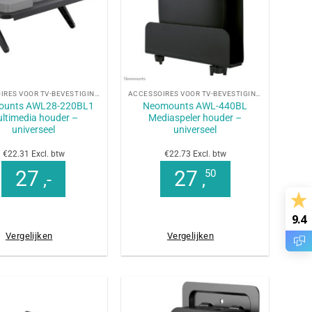
+
ACCESSOIRES VOOR TV-BEVESTIGINGEN
ACCESSOIRES VOOR TV-BEVESTIGINGEN
ounts AWL28-220BL1
Neomounts AWL-440BL
ltimedia houder –
Mediaspeler houder –
universeel
universeel
€22.31 Excl. btw
€22.73 Excl. btw
27
27
50
,-
,
9.4
Vergelijken
Vergelijken