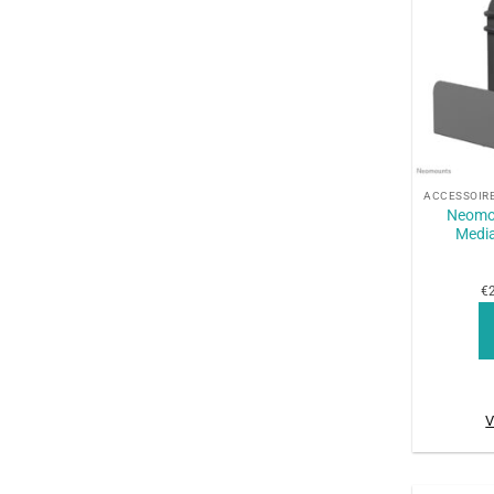
+
Neomo
Media
€2
V