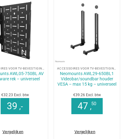
+
ACCESSOIRES VOOR TV-BEVESTIGINGEN
ACCESSOIRES VOOR TV-BEVESTIGINGEN
unts AWL05-750BL AV
Neomounts AWL29-650BL1
ware rek – universeel
Videobar/soundbar houder
VESA – max 15 kg – universeel
€32.23 Excl. btw
€39.26 Excl. btw
39
47
50
,-
,
Vergelijken
Vergelijken