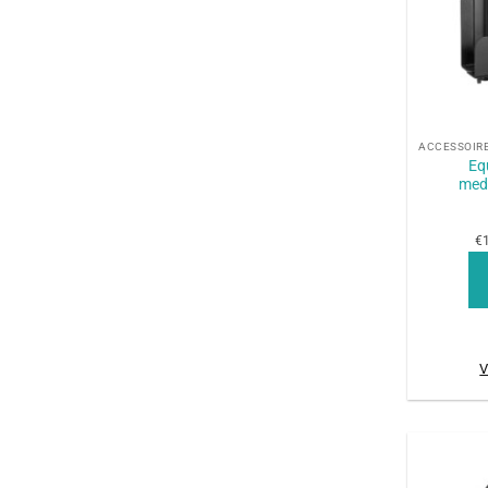
+
Eq
med
€1
V