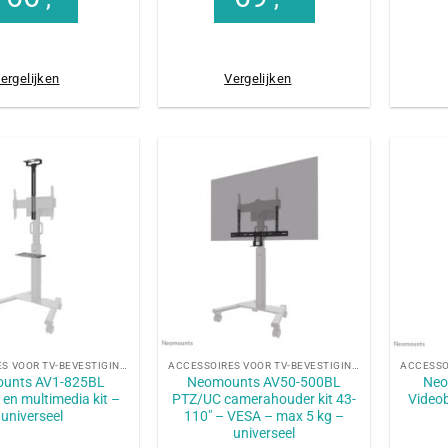
ergelijken
Vergelijken
+
+
ACCESSOIRES VOOR TV-BEVESTIGINGEN
ACCESSOIRES VOOR TV-BEVESTIGINGEN
unts AV1-825BL
Neomounts AV50-500BL
Neo
 en multimedia kit –
PTZ/UC camerahouder kit 43-
Videob
universeel
110″ – VESA – max 5 kg –
universeel