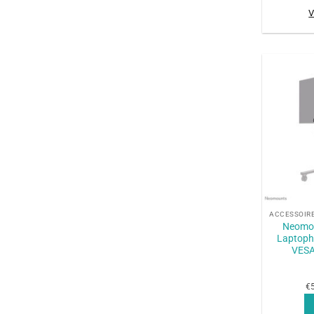
V
+
Neomo
Laptopho
VESA
€5