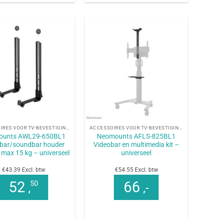
+
ACCESSOIRES VOOR TV-BEVESTIGINGEN
ACCESSOIRES VOOR TV-BEVESTIGINGEN
ounts AWL29-650BL1
Neomounts AFLS-825BL1
bar/soundbar houder
Videobar en multimedia kit –
max 15 kg – universeel
universeel
€43.39 Excl. btw
€54.55 Excl. btw
52
66
50
,
,-