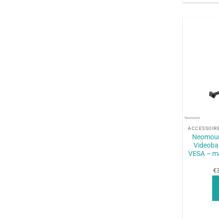
+
Neomou
Videoba
VESA – ma
€3