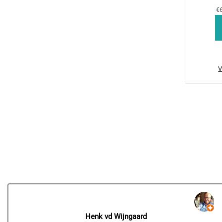
€6
V
Henk vd Wijngaard