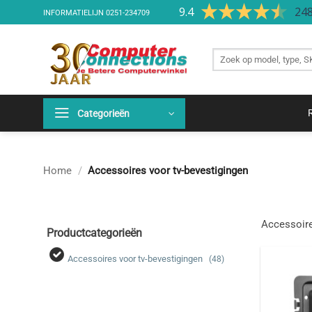
Ga
9.4
248
INFORMATIELIJN
0251-234709
naar
inhoud
Zoek
producten
Categorieën
Home
/
Accessoires voor tv-bevestigingen
Accessoire
Productcategorieën
Accessoires voor tv-bevestigingen
(48)