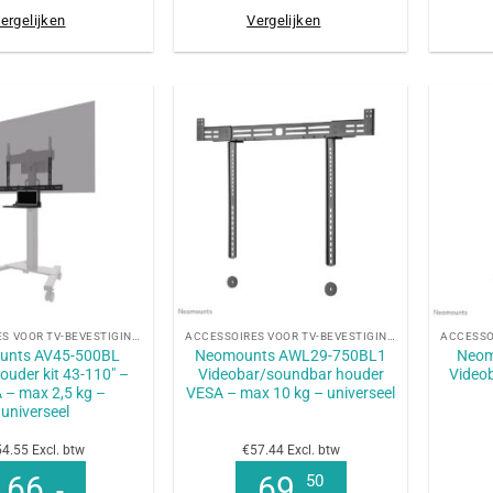
ergelijken
Vergelijken
+
+
ACCESSOIRES VOOR TV-BEVESTIGINGEN
ACCESSOIRES VOOR TV-BEVESTIGINGEN
unts AV45-500BL
Neomounts AWL29-750BL1
Neom
uder kit 43-110″ –
Videobar/soundbar houder
Videob
 – max 2,5 kg –
VESA – max 10 kg – universeel
universeel
4.55 Excl. btw
€57.44 Excl. btw
66
69
50
,-
,