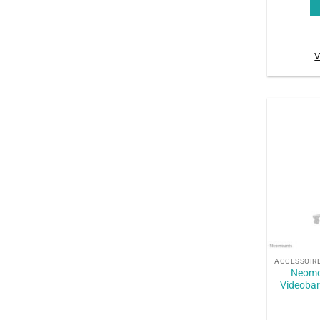
V
+
Neomo
Videobar