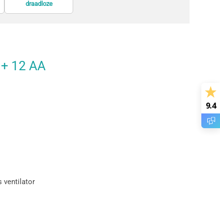
draadloze
GPS-trackers en
informatieschermen
presentatiesystemen
zoekers
 + 12 AA
9.4
 ventilator