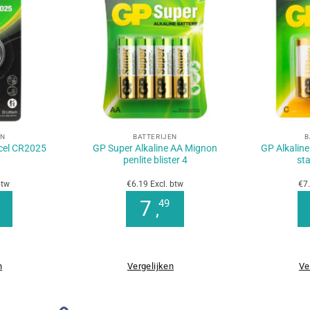
+
+
EN
BATTERIJEN
B
cel CR2025
GP Super Alkaline AA Mignon
GP Alkaline
1
penlite blister 4
sta
btw
€6.19 Excl. btw
€7.
7
49
,
n
Vergelijken
Ve