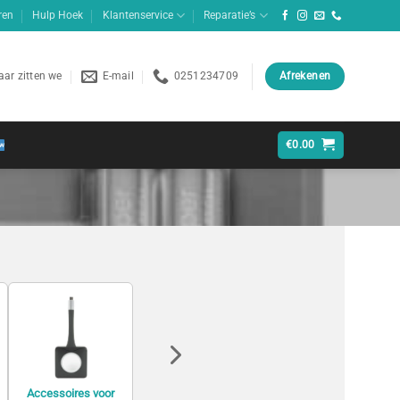
ren
Hulp Hoek
Klantenservice
Reparatie’s
ar zitten we
E-mail
0251234709
Afrekenen
€
0.00
Accessoires voor
Accessoires voor
Accessoires voor