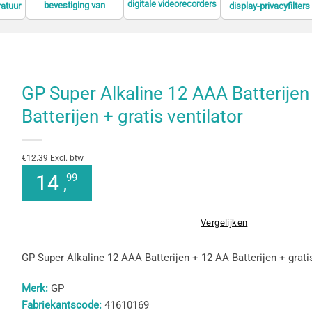
digitale videorecorders
bevestiging van
ratuur
display-privacyfilters
(DVR)
informatieschermen
GP Super Alkaline 12 AAA Batterijen
Batterijen + gratis ventilator
€12.39 Excl. btw
14
99
,
Vergelijken
GP Super Alkaline 12 AAA Batterijen + 12 AA Batterijen + gratis
Merk:
GP
Fabriekantscode:
41610169