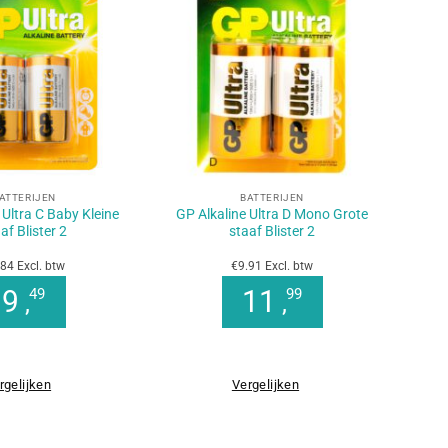
+
ATTERIJEN
BATTERIJEN
 Ultra C Baby Kleine
GP Alkaline Ultra D Mono Grote
af Blister 2
staaf Blister 2
84 Excl. btw
€9.91 Excl. btw
9
11
49
99
,
,
rgelijken
Vergelijken