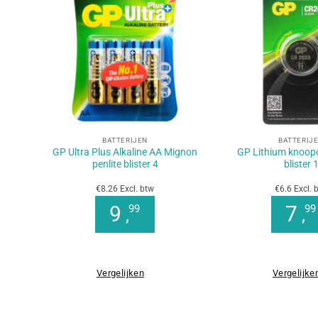
+
+
BATTERIJEN
BATTERIJ
GP Ultra Plus Alkaline AA Mignon
GP Lithium knoop
penlite blister 4
blister 
€8.26 Excl. btw
€6.6 Excl. 
9
7
99
99
,
,
Vergelijken
Vergelijke