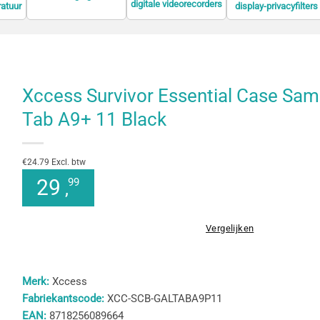
digitale videorecorders
ratuur
display-privacyfilters
informatieschermen
(DVR)
Xccess Survivor Essential Case Sa
Tab A9+ 11 Black
€24.79 Excl. btw
29
99
,
Vergelijken
Merk:
Xccess
Fabriekantscode:
XCC-SCB-GALTABA9P11
EAN:
8718256089664