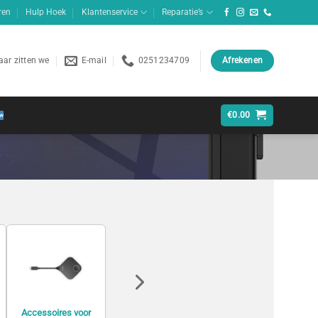
ren
Hulp Hoek
Klantenservice
Reparatie’s
ar zitten we
E-mail
0251234709
Afrekenen
€
0.00
Accessoires voor
Accessoires voor
Accessoires voor