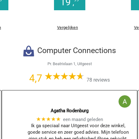
19
,
n
Vergelijken
Ve
Computer Connections
Pr. Beatrixlaan 1, Uitgeest
4,7
78 reviews
Agatha Rodenburg
★★★★★
een maand geleden
Ik ga speciaal naar Uitgeest voor deze winkel,
goede service en zeer goed advies. Mijn telefoon
ging stuk en heb een refurbished iPone gekocht.