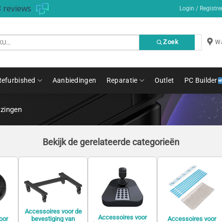
 reviews
Login / Registre
Zoek
Wa
Refurbished
Aanbiedingen
Reparatie
Outlet
PC Builder
izingen
Bekijk de gerelateerde categorieën
Accessoires voor de
Accessoires voor
oor
Accessoires voor
bevestiging van