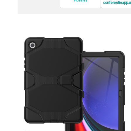
Hoesjes
conferentieappa