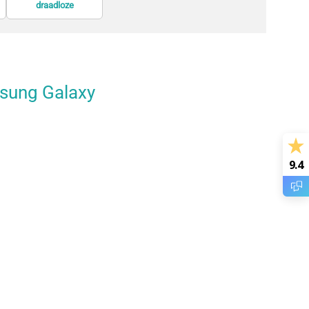
draadloze
GPS-trackers en
informatieschermen
presentatiesystemen
zoekers
msung Galaxy
9.4