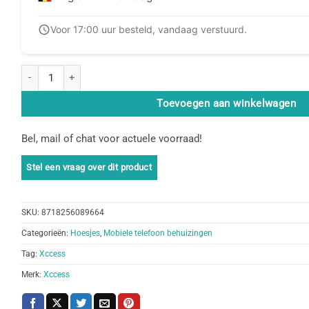
Voor 17:00 uur besteld, vandaag verstuurd.
Xccess Survivor Essential Case Samsung Galaxy Tab A9+ 11 Black 
Toevoegen aan winkelwagen
Bel, mail of chat voor actuele voorraad!
SKU:
8718256089664
Categorieën:
Hoesjes
,
Mobiele telefoon behuizingen
Tag:
Xccess
Merk:
Xccess