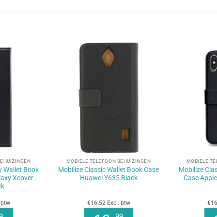
+
+
BEHUIZINGEN
MOBIELE TELEFOON BEHUIZINGEN
MOBIELE TE
ly Wallet Book
Mobilize Classic Wallet Book Case
Mobilize Clas
axy Xcover
Huawei Y635 Black
Case Apple
ck
 btw
€16.52 Excl. btw
€16
9
99