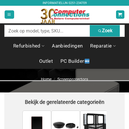
Ga
INFORMATIELIJN
0251-234709
naar
inhoud
Zoek
Zoek
producten
Refurbished
Aanbiedingen
Reparatie
Outlet
PC Builder
Home
/
Screenprotectors
Bekijk de gerelateerde categorieën