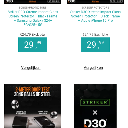
SCREENPROTECTORS
SCREENPROTECTORS
Striker D3O Xtreme Impact Glass
Striker D3O Xtreme Impact Glass
Screen Protector – Black Frame
Screen Protector – Black Frame
– Samsung Galaxy S24+
– Apple iPhone 15 Pro
5G/S25+ 5G
€24.79 Excl. btw
€24.79 Excl. btw
29
29
99
99
,
,
Vergelijken
Vergelijken