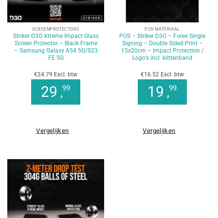
SCREENPROTECTORS
POS MATERIAAL
Striker D3O Xtreme Impact Glass
POS – Striker D3O – Forex Single
Screen Protector – Black Frame
Signing – Double Sided Print –
– Samsung Galaxy A54 5G/S23
15x20cm – Impact Protection /
FE 5G
Logo’s incl. klittenband
€24.79 Excl. btw
€16.52 Excl. btw
29
19
99
99
,
,
Vergelijken
Vergelijken