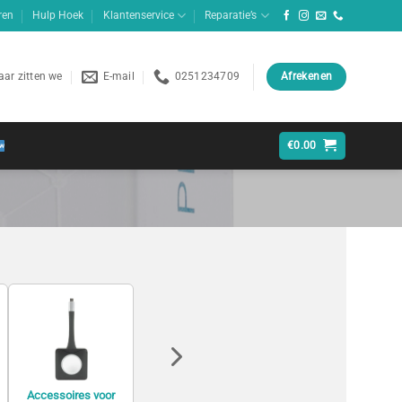
ren
Hulp Hoek
Klantenservice
Reparatie’s
ar zitten we
E-mail
0251234709
Afrekenen
€
0.00
Accessoires voor
Accessoires voor
Accessoires voor