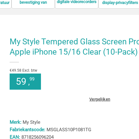
digitale videorecorders
bevestiging van
ratuur
display-privacyfilters
(DVR)
informatieschermen
My Style Tempered Glass Screen Pro
Apple iPhone 15/16 Clear (10-Pack)
€49.58 Excl. btw
59
99
,
Vergelijken
Merk:
My Style
Fabriekantscode:
MSGLASS10P1081TG
EAN:
8718256096204