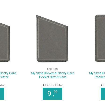
+
+
FASHION
 Sticky Card
My Style Universal Sticky Card
My Style Un
Glitter
Pocket Silver Glam
Pocket
 btw
€8.26 Excl. btw
€8.
9
99
,