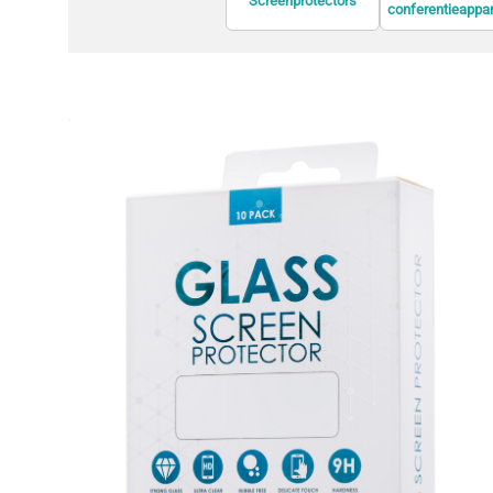
Screenprotectors
conferentieappa