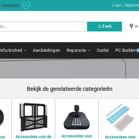
 reviews
Login / Registre
Zoek
Wa
Refurbished
Aanbiedingen
Reparatie
Outlet
PC Builder
Bekijk de gerelateerde categorieën
Accessoires voor
Accessoires voor de
oor
Accessoires voor