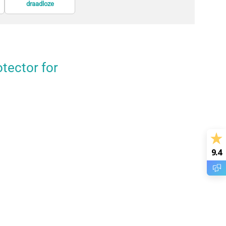
draadloze
GPS-trackers en
informatieschermen
presentatiesystemen
zoekers
tector for
9.4