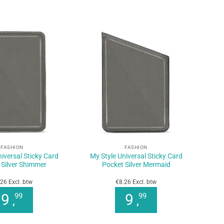
+
FASHION
FASHION
iversal Sticky Card
My Style Universal Sticky Card
 Silver Shimmer
Pocket Silver Mermaid
26 Excl. btw
€8.26 Excl. btw
9
9
99
99
,
,