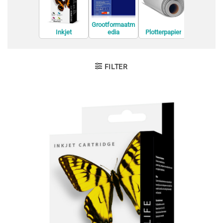
Printer rein
Grootformaatm
edia
Inkjet
Plotterpapier
Cartridges
Huismerk
FILTER