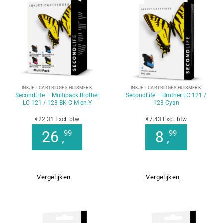
INKJET CARTRIDGES HUISMERK
INKJET CARTRIDGES HUISMERK
SecondLife – Multipack Brother
SecondLife – Brother LC 121 /
LC 121 / 123 BK C M en Y
123 Cyan
€22.31 Excl. btw
€7.43 Excl. btw
26
8
99
99
,
,
Vergelijken
Vergelijken