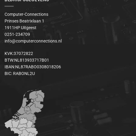
Computer-Connections
Prinses Beatrixlaan 1
1911HP Uitgeest
0251-234709
info@computerconnections.nl
KVK:37072822
BTW:NL813933717B01
IBAN:NL87RABO0308018206
BIC: RABONL2U