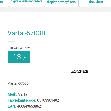
digitale videorecorders
an
draadloze
display-privacyfilters
(DVR)
rmen
presentatiesystemen
Varta -5703B
€10.74 Excl. btw
13
,-
Vergelijken
Varta -5703B
Merk:
Varta
Fabriekantscode:
05703301402
EAN:
4008496538621