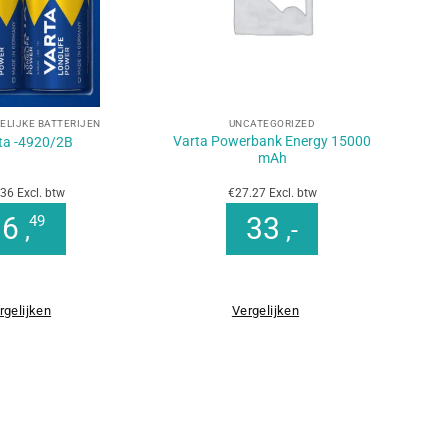
+
ELIJKE BATTERIJEN
UNCATEGORIZED
Varta Powerbank Energy 15000
ta -4920/2B
mAh
36 Excl. btw
€27.27 Excl. btw
6
33
49
,
,-
rgelijken
Vergelijken