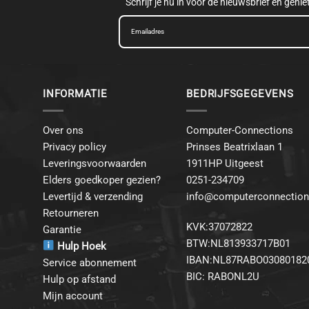
Schrijf je nu in voor de nieuwsbrief en geni
INFORMATIE
BEDRIJFSGEGEVENS
Over ons
Computer-Connections
Privacy policy
Prinses Beatrixlaan 1
Leveringsvoorwaarden
1911HP Uitgeest
Elders goedkoper gezien?
0251-234709
Levertijd & verzending
info@computerconnection
Retourneren
KVK:37072822
Garantie
BTW:NL813933717B01
Hulp Hoek
IBAN:NL87RABO03080182
Service abonnement
BIC: RABONL2U
Hulp op afstand
Mijn account