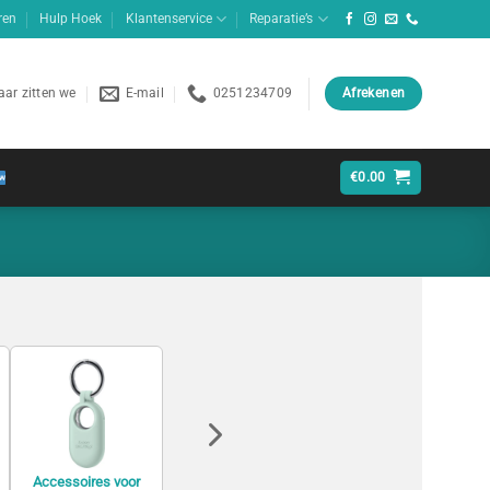
ren
Hulp Hoek
Klantenservice
Reparatie’s
ar zitten we
E-mail
0251234709
Afrekenen
€
0.00
Accessoires voor
Accessoires voor
Accessoires voor