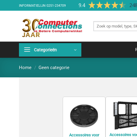
Ga
9.4
248
INFORMATIELIJN
0251-234709
naar
inhoud
Zoek
producten
Categorieën
Home
/
Geen categorie
Accessoires vo
Accessoires voor