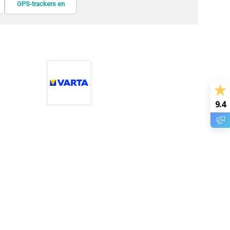
GPS-trackers en
informatieschermen
kabelsloten
zoekers
9.4