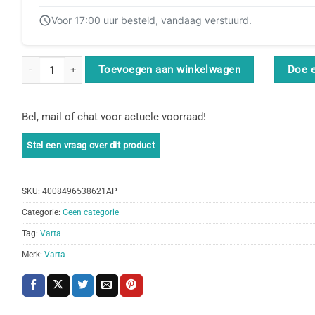
Voor 17:00 uur besteld, vandaag verstuurd.
Varta -5703B aantal
Toevoegen aan winkelwagen
Doe 
Bel, mail of chat voor actuele voorraad!
SKU:
4008496538621AP
Categorie:
Geen categorie
Tag:
Varta
Merk:
Varta