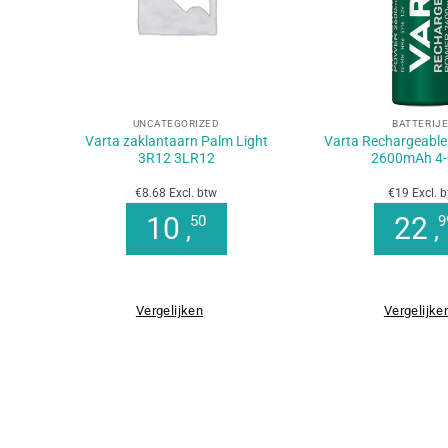
+
+
UNCATEGORIZED
BATTERIJ
Varta zaklantaarn Palm Light
Varta Rechargeabl
3R12 3LR12
2600mAh 4-
€8.68 Excl. btw
€19 Excl. 
10
22
50
9
,
,
Vergelijken
Vergelijke