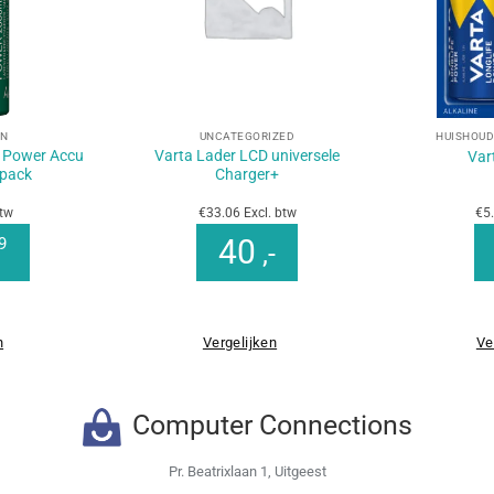
+
+
EN
UNCATEGORIZED
HUISHOUD
e Power Accu
Varta Lader LCD universele
Var
pack
Charger+
btw
€33.06 Excl. btw
€5.
40
9
,-
n
Vergelijken
Ve
Computer Connections
Pr. Beatrixlaan 1, Uitgeest