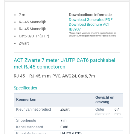
7 m
Downloadbare informatie
Download Generated PDF
RJ-45 Mannelijk
Download Brochure ACT
RJ-45 Mannelijk
IB8907
*Aan onjuist vermelde foto’s, specificaties en
Cat6 U/UTP (UTP)
prijzen kunnen geen rechten worden ontleend
Zwart
ACT Zwarte 7 meter U/UTP CAT6 patchkabel
met RJ45 connectoren
RJ-45 – RJ-45, m-m, PVC, AWG24, Cat6, 7m
Specificaties
Gewicht en
Kenmerken
omvang
Kleur van het product
Zwart
Outer
6,4
diameter
mm
Snoerlengte
7 m
Kabel standaard
Cat6
Kabelafscherming
U/UTP (UTP)