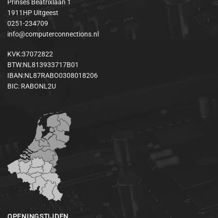
Prinses Beatrixlaan 1
1911HP Uitgeest
0251-234709
info@computerconnections.nl
KVK:37072822
BTW:NL813933717B01
IBAN:NL87RABO0308018206
BIC: RABONL2U
OPENINGSTIJDEN