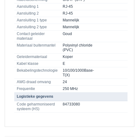
Aansluiting 1
RJ-45
Aansluiting 2
RJ-45
Aansluiting 1 type
Mannelijk
Aansluiting 2 type
Mannelijk
Contact geleider
Goud
materiaal
Materiaal buitenmantel
Polyvinyl chloride
(PVC)
Geleidermateriaal
Koper
Kabel klasse
E
Bekabelingstechnologie
10/100/1000Base-
T(X)
AWG draad omvang
24
Frequentie
250 MHz
Logistieke gegevens
Code geharmoniseerd
84733080
systeem (HS)