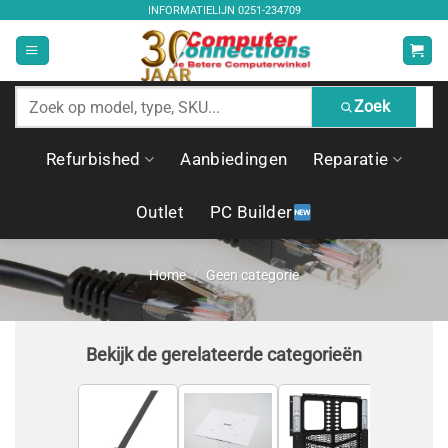
Ga
INFORMATIELIJN
0251-234709
naar
inhoud
Zoek
Zoek
producten
Refurbished
Aanbiedingen
Reparatie
Outlet
PC Builder
Home
/
Geen categorie
Bekijk de gerelateerde categorieën