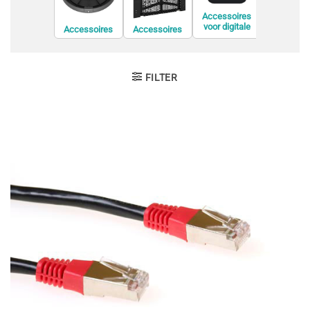
Accessoires
voor digitale
Accessoires
Accessoires
Accessoi
videorecorders
voor
voor de
voor displ
(DVR)
conferentieapp
bevestiging van
privacyfil
aratuur
informatiesche
rmen
FILTER