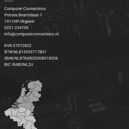
Computer-Connections
Prinses Beatrixlaan 1
1911HP Uitgeest
0251-234709
info@computerconnections.nl
KVK:37072822
BTW:NL813933717B01
IBAN:NL87RABO0308018206
BIC: RABONL2U