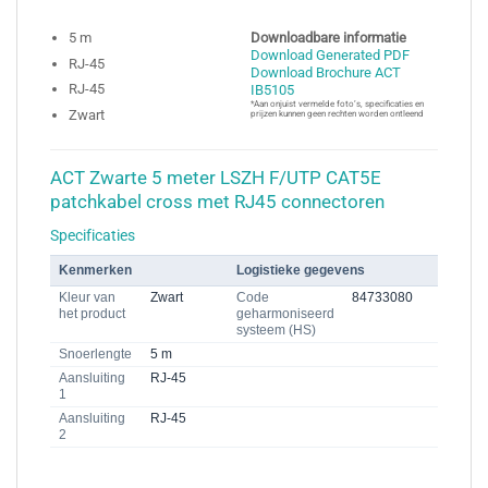
5 m
Downloadbare informatie
Download Generated PDF
RJ-45
Download Brochure ACT
RJ-45
IB5105
*Aan onjuist vermelde foto’s, specificaties en
Zwart
prijzen kunnen geen rechten worden ontleend
ACT Zwarte 5 meter LSZH F/UTP CAT5E
patchkabel cross met RJ45 connectoren
Specificaties
Kenmerken
Logistieke gegevens
Kleur van
Zwart
Code
84733080
het product
geharmoniseerd
systeem (HS)
Snoerlengte
5 m
Aansluiting
RJ-45
1
Aansluiting
RJ-45
2