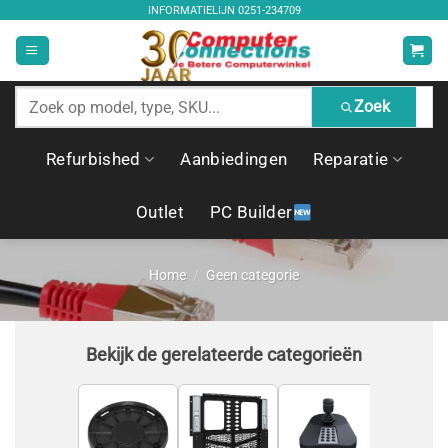
Ga
INFORMATIELIJN
0251-234709
naar
inhoud
Zoek
Zoek
producten
Refurbished
Aanbiedingen
Reparatie
Outlet
PC Builder
Home
/
Geen categorie
Bekijk de gerelateerde categorieën