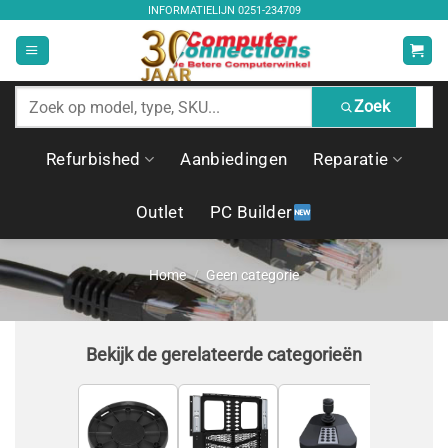
Ga
INFORMATIELIJN
0251-234709
naar
inhoud
Zoek
Zoek
producten
Refurbished
Aanbiedingen
Reparatie
Outlet
PC Builder
Home
/
Geen categorie
Bekijk de gerelateerde categorieën