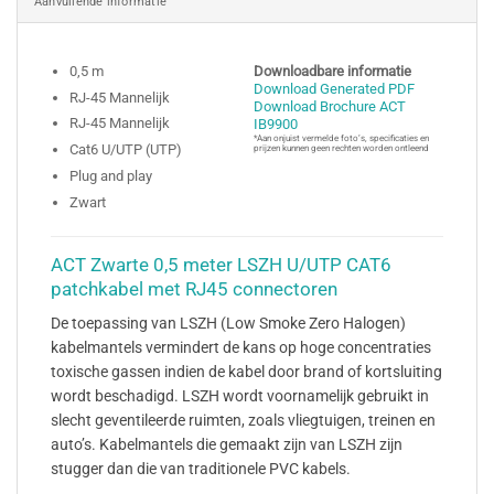
Aanvullende informatie
0,5 m
Downloadbare informatie
Download Generated PDF
RJ-45 Mannelijk
Download Brochure ACT
RJ-45 Mannelijk
IB9900
*Aan onjuist vermelde foto’s, specificaties en
Cat6 U/UTP (UTP)
prijzen kunnen geen rechten worden ontleend
Plug and play
Zwart
ACT Zwarte 0,5 meter LSZH U/UTP CAT6
patchkabel met RJ45 connectoren
De toepassing van LSZH (Low Smoke Zero Halogen)
kabelmantels vermindert de kans op hoge concentraties
toxische gassen indien de kabel door brand of kortsluiting
wordt beschadigd. LSZH wordt voornamelijk gebruikt in
slecht geventileerde ruimten, zoals vliegtuigen, treinen en
auto’s. Kabelmantels die gemaakt zijn van LSZH zijn
stugger dan die van traditionele PVC kabels.