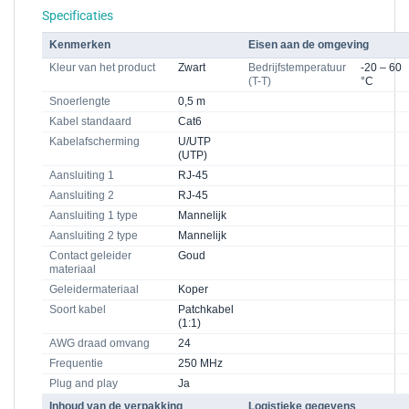
Specificaties
Kenmerken
Eisen aan de omgeving
Kleur van het product
Zwart
Bedrijfstemperatuur
-20 – 60
(T-T)
°C
Snoerlengte
0,5 m
Kabel standaard
Cat6
Kabelafscherming
U/UTP
(UTP)
Aansluiting 1
RJ-45
Aansluiting 2
RJ-45
Aansluiting 1 type
Mannelijk
Aansluiting 2 type
Mannelijk
Contact geleider
Goud
materiaal
Geleidermateriaal
Koper
Soort kabel
Patchkabel
(1:1)
AWG draad omvang
24
Frequentie
250 MHz
Plug and play
Ja
Inhoud van de verpakking
Logistieke gegevens