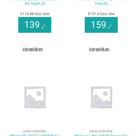
No Touch ID
Face ID
€114.88 Excl. btw
€131.4 Excl. btw
139
159
,-
,-
Vergelijken
Vergelijken
GEEN CATEGORIE
GEEN CATEGORIE
iPhone SE (2022) 128GB Red –
iPhone 11 Pro 256GB Space Grey