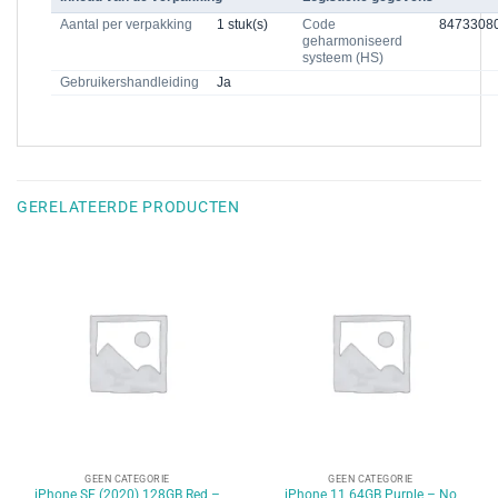
Aantal per verpakking
1 stuk(s)
Code
8473308
geharmoniseerd
systeem (HS)
Gebruikershandleiding
Ja
GERELATEERDE PRODUCTEN
GEEN CATEGORIE
GEEN CATEGORIE
iPhone SE (2020) 128GB Red –
iPhone 11 64GB Purple – No