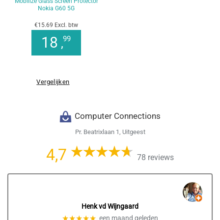
Mobilize Glass Screen Protector
Nokia G60 5G
€15.69 Excl. btw
18
99
,
Vergelijken
Computer Connections
Pr. Beatrixlaan 1, Uitgeest
4,7
78 reviews
Henk vd Wijngaard
★★★★★
een maand geleden