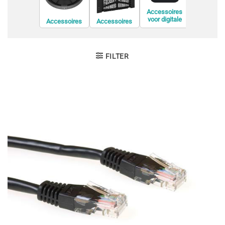
Accessoires
voor digitale
Accessoires
Accessoires
Accessoi
videorecorders
voor
voor de
voor displ
(DVR)
conferentieapp
bevestiging van
privacyfil
aratuur
informatiesche
rmen
FILTER