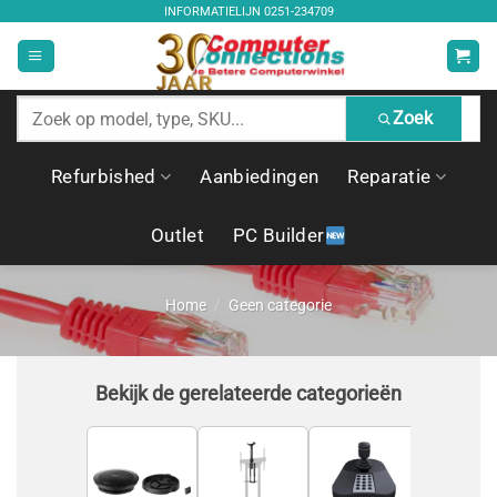
Ga
INFORMATIELIJN
0251-234709
naar
inhoud
Zoek
Zoek
producten
Refurbished
Aanbiedingen
Reparatie
Outlet
PC Builder
Home
/
Geen categorie
Bekijk de gerelateerde categorieën