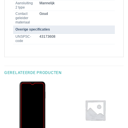
Aansluiting
Mannelijk
2 type
Contact
Goud
geleider
materiaal
Overige specificaties
UNSPSC-
43173608
code
GERELATEERDE PRODUCTEN