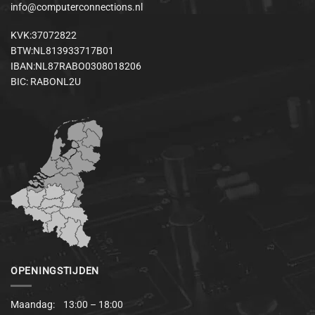
info@computerconnections.nl
KVK:37072822
BTW:NL813933717B01
IBAN:NL87RABO0308018206
BIC: RABONL2U
OPENINGSTIJDEN
Maandag: 13:00 – 18:00