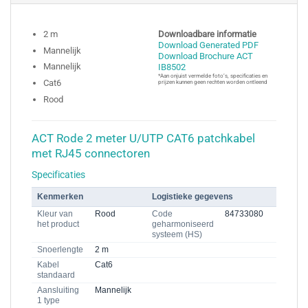
2 m
Downloadbare informatie
Download Generated PDF
Mannelijk
Download Brochure ACT
Mannelijk
IB8502
*Aan onjuist vermelde foto’s, specificaties en
Cat6
prijzen kunnen geen rechten worden ontleend
Rood
ACT Rode 2 meter U/UTP CAT6 patchkabel
met RJ45 connectoren
Specificaties
Kenmerken
Logistieke gegevens
Kleur van
Rood
Code
84733080
het product
geharmoniseerd
systeem (HS)
Snoerlengte
2 m
Kabel
Cat6
standaard
Aansluiting
Mannelijk
1 type