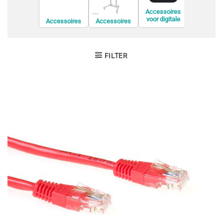
Accessoi
Accessoires
voor displ
voor digitale
Accessoires
Accessoires
privacyfil
videorecorders
voor
voor de
(DVR)
conferentieapp
bevestiging van
aratuur
informatiesche
rmen
FILTER