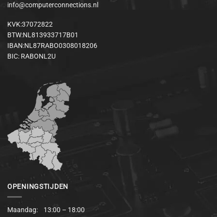
info@computerconnections.nl
KVK:37072822
BTW:NL813933717B01
IBAN:NL87RABO0308018206
BIC: RABONL2U
OPENINGSTIJDEN
Maandag: 13:00 – 18:00