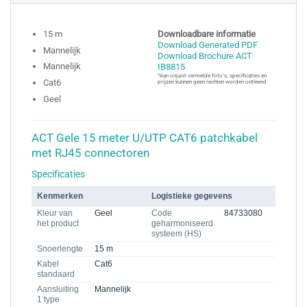
15 m
Downloadbare informatie
Download Generated PDF
Mannelijk
Download Brochure ACT
Mannelijk
IB8815
*Aan onjuist vermelde foto’s, specificaties en
Cat6
prijzen kunnen geen rechten worden ontleend
Geel
ACT Gele 15 meter U/UTP CAT6 patchkabel
met RJ45 connectoren
Specificaties
Kenmerken
Logistieke gegevens
Kleur van
Geel
Code
84733080
het product
geharmoniseerd
systeem (HS)
Snoerlengte
15 m
Kabel
Cat6
standaard
Aansluiting
Mannelijk
1 type