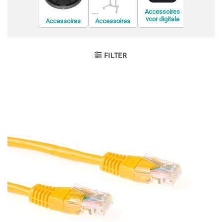
Accessoires
voor digitale
Accessoires
Accessoires
Accessoi
videorecorders
voor
voor de
voor displ
(DVR)
conferentieapp
bevestiging van
privacyfil
aratuur
informatiesche
rmen
FILTER