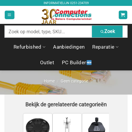
Ga
INFORMATIELIJN
0251-234709
naar
inhoud
Zoek
Zoek
producten
Refurbished
Aanbiedingen
Reparatie
Outlet
PC Builder
Home
/
Geen categorie
Bekijk de gerelateerde categorieën