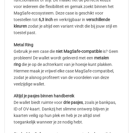
functionaliteit of stijl. Dit maakt het de perfecte keuze
voor iedereen die flexibiliteit en gemak zoekt binnen het
MagSafe-ecosysteem. Deze case is geschikt voor
toestellen tot
6,3 inch
en verkrijgbaar in
verschillende
kleuren
zodat je altijd een variant vindt die bij jouw stijl en
toestel past.
Metal Ring
Gebruik je een case die
niet MagSafe-compatible
is? Geen
probleem! De wallet wordt geleverd met een
metalen
ring
die je op de achterkant van je hoesje kunt plakken.
Hiermee maak je vrijwel elke case MagSafe-compatibel,
zodat je alsnog profiteert van de voordelen van deze
veelzijdige wallet.
Altijd je pasjes binnen handbereik
De wallet biedt ruimte voor
drie pasjes
, zoals je bankpas,
ID of OV-kaart. Dankzij het slimme ontwerp blijven je
kaarten veilig op hun plek en heb je ze altijd snel
toegankelijk wanneer je ze nodig hebt.