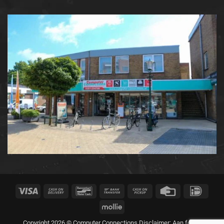
Visa
Cash
Bancontact
Bank
Cash
Credit
IDeal
On
Transfer
on
Card
Mollie
Delivery
Pickup
Copyright 2026 © Computer Connections Disclaimer: Aan foto's,