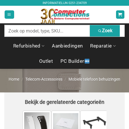
Ga
INFORMATIELIJN
0251-234709
naar
inhoud
Zoek
Zoek
producten
Refurbished
Aanbiedingen
Reparatie
Outlet
PC Builder
Home
/
Telecom-Accessoires
/
Mobiele telefoon behuizingen
Bekijk de gerelateerde categorieën