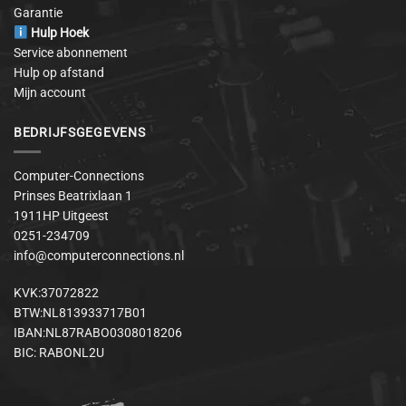
Garantie
Hulp Hoek
Service abonnement
Hulp op afstand
Mijn account
BEDRIJFSGEGEVENS
Computer-Connections
Prinses Beatrixlaan 1
1911HP Uitgeest
0251-234709
info@computerconnections.nl
KVK:37072822
BTW:NL813933717B01
IBAN:NL87RABO0308018206
BIC: RABONL2U