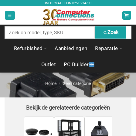
Ga
INFORMATIELIJN
0251-234709
naar
inhoud
Zoek
Zoek
producten
Refurbished
Aanbiedingen
Reparatie
Outlet
PC Builder
Home
/
Geen categorie
Bekijk de gerelateerde categorieën