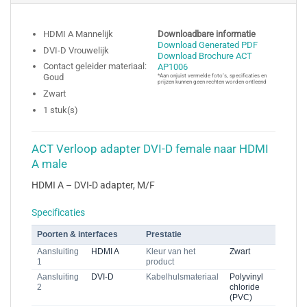
HDMI A Mannelijk
Downloadbare informatie
Download Generated PDF
DVI-D Vrouwelijk
Download Brochure ACT
Contact geleider materiaal:
AP1006
Goud
*Aan onjuist vermelde foto’s, specificaties en
prijzen kunnen geen rechten worden ontleend
Zwart
1 stuk(s)
ACT Verloop adapter DVI-D female naar HDMI
A male
HDMI A – DVI-D adapter, M/F
Specificaties
Poorten & interfaces
Prestatie
Aansluiting
HDMI A
Kleur van het
Zwart
1
product
Aansluiting
DVI-D
Kabelhulsmateriaal
Polyvinyl
2
chloride
(PVC)