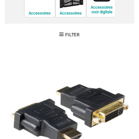
Accessoires
voor digitale
Accessoires
Accessoires
Accessoi
videorecorders
voor
voor de
voor displ
(DVR)
conferentieapp
bevestiging van
privacyfil
aratuur
informatiesche
rmen
FILTER