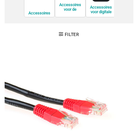
Accessoires
Accessoires
voor de
voor digitale
Accessoires
Accessoi
bevestiging van
videorecorders
voor
voor displ
informatiesche
(DVR)
conferentieapp
privacyfil
rmen
aratuur
FILTER