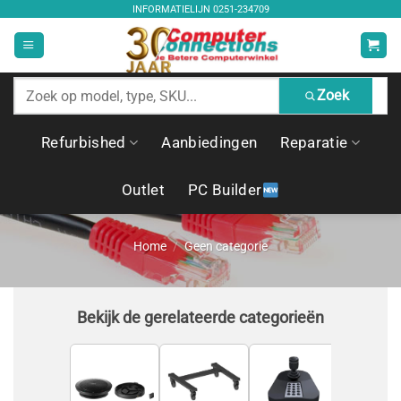
Ga
INFORMATIELIJN
0251-234709
naar
inhoud
Zoek
Zoek
producten
Refurbished
Aanbiedingen
Reparatie
Outlet
PC Builder
Home
/
Geen categorie
Bekijk de gerelateerde categorieën