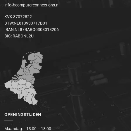
info@computerconnections.nl
KVK:37072822
BTW:NL813933717B01
IBAN:NL87RABO0308018206
BIC: RABONL2U
OPENINGSTIJDEN
Maandag: 13:00 – 18:00