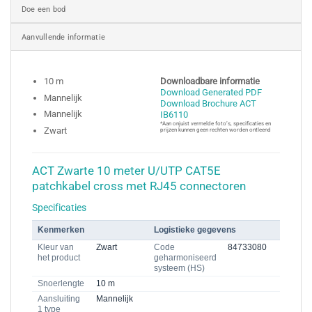
Doe een bod
Aanvullende informatie
10 m
Downloadbare informatie
Download Generated PDF
Mannelijk
Download Brochure ACT
Mannelijk
IB6110
*Aan onjuist vermelde foto’s, specificaties en
Zwart
prijzen kunnen geen rechten worden ontleend
ACT Zwarte 10 meter U/UTP CAT5E
patchkabel cross met RJ45 connectoren
Specificaties
Kenmerken
Logistieke gegevens
Kleur van
Zwart
Code
84733080
het product
geharmoniseerd
systeem (HS)
Snoerlengte
10 m
Aansluiting
Mannelijk
1 type