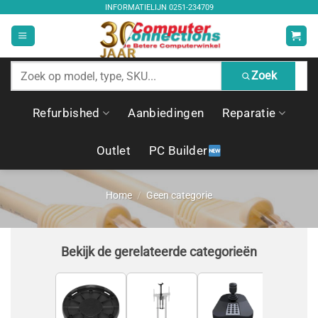
Ga
INFORMATIELIJN
0251-234709
naar
inhoud
Zoek
Zoek
producten
Refurbished
Aanbiedingen
Reparatie
Outlet
PC Builder
Home
/
Geen categorie
Bekijk de gerelateerde categorieën