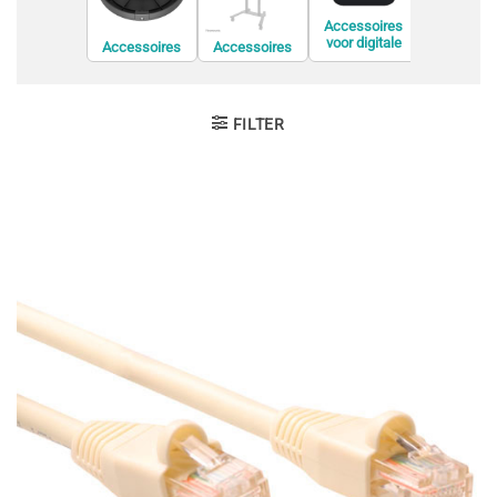
Accessoi
Accessoires
voor displ
voor digitale
Accessoires
Accessoires
privacyfil
videorecorders
voor
voor de
(DVR)
conferentieapp
bevestiging van
aratuur
informatiesche
rmen
FILTER