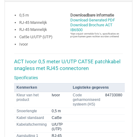
0,5 m
Downloadbare informatie
Download Generated PDF
RJ-45 Mannelijk
Download Brochure ACT
RJ-45 Mannelijk
IB6500
*Aan onjuist vermelde foto’s, specificaties en
Cat5e U/UTP (UTP)
prijzen kunnen geen rechten worden ontleend
Ivoor
ACT Ivoor 0,5 meter U/UTP CAT5E patchkabel
snagless met RJ45 connectoren
Specificaties
Kenmerken
Logistieke gegevens
Kleur van het
Ivoor
Code
84733080
product
geharmoniseerd
systeem (HS)
Snoerlengte
0,5 m
Kabel standaard
Cat5e
Kabelafscherming
U/UTP
(UTP)
Aansluiting 1
RJ-45