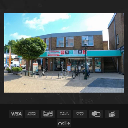
Visa
Cash
Bancontact
Bank
Cash
Credit
IDeal
On
Transfer
on
Card
Mollie
Delivery
Pickup