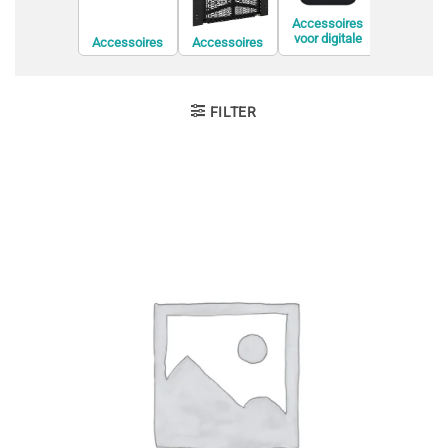
Accessoires
voor digitale
Accessoires
Accessoires
Accessoi
videorecorders
voor
voor de
voor displ
(DVR)
conferentieapp
bevestiging van
privacyfil
aratuur
informatiesche
rmen
FILTER