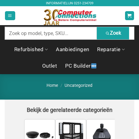
Ga
INFORMATIELIJN
0251-234709
naar
inhoud
Zoek
Zoek
producten
Refurbished
Aanbiedingen
Reparatie
Outlet
PC Builder
Home
/
Uncategorized
Bekijk de gerelateerde categorieën