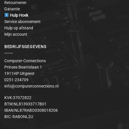
Retourneren
Garantie
Hulp Hoek
Service abonnement
Hulp op afstand
Mijn account
BEDRIJFSGEGEVENS
Computer-Connections
Prinses Beatrixlaan 1
1911HP Uitgeest
0251-234709
info@computerconnections.nl
KVK:37072822
BTW:NL813933717B01
IBAN:NL87RABO0308018206
BIC: RABONL2U