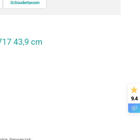
Rugzakken
Tabletbehuizingen
Schoudertassen
717 43,9 cm
9.4
zakje, Pennenzak