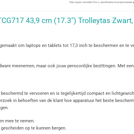
*Aan onjuist vermelde foto’s, specificaties en prijzen kunnen
CG717 43,9 cm (17.3″) Trolleytas Zwart, 
gemaakt om laptops en tablets tot 17,3 inch te beschermen en te v
ardware meenemen, maar ook jouw persoonlijke bezittingen. Met een
 beschermd te vervoeren en is tegelijkertijd compact en lichtgewic
derzoek in behoeften van de klant hoe apparatuur het beste besch
agen.
len mee te nemen.
 gescheiden op te kunnen bergen.