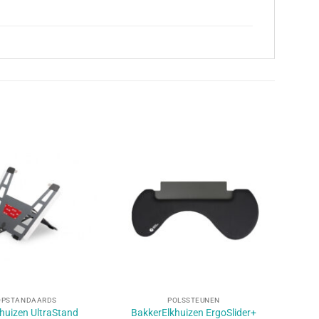
+
OPSTANDAARDS
POLSSTEUNEN
huizen UltraStand
BakkerElkhuizen ErgoSlider+