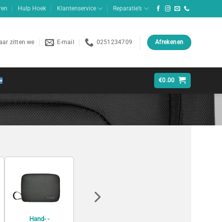
ren
Hulp Hoek
Klantenservice
Reparatie’s
ar zitten we
E-mail
0251234709
Afrekenen
€
0.00
Hand- -