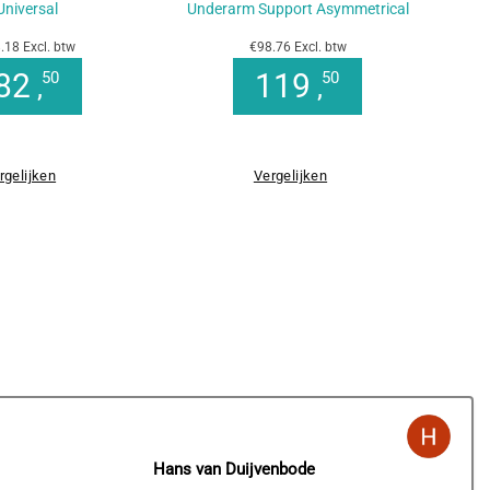
Universal
Underarm Support Asymmetrical
.18 Excl. btw
€98.76 Excl. btw
82
119
50
50
,
,
rgelijken
Vergelijken
Hans van Duijvenbode