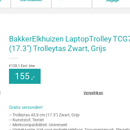
n
Bagage
BakkerElkhuizen LaptopTrolley TCG
(17.3″) Trolleytas Zwart, Grijs
€128.1 Excl. btw
155
,-
Vergelijken
Gratis verzonden!
– Trolleytas 43,9 cm (17.3″) Zwart, Grijs
– Kunststof, Textiel
– Merkcompatibiliteit: Universeel
– Visitekaartje, Vak voor mobiele telefoon, Documentenvak, Sleutel