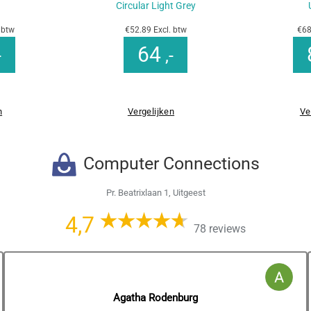
Circular Light Grey
 btw
€52.89 Excl. btw
€68
64
-
,-
n
Vergelijken
Ve
Computer Connections
Pr. Beatrixlaan 1, Uitgeest
4,7
78 reviews
Agatha Rodenburg