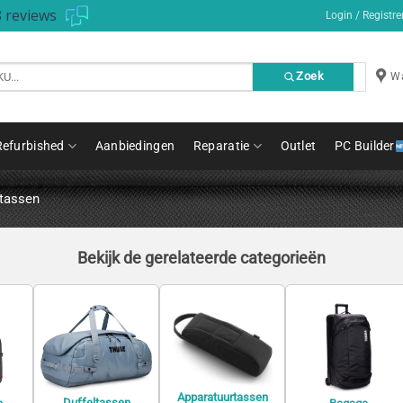
 reviews
Login / Registre
Zoek
Wa
Refurbished
Aanbiedingen
Reparatie
Outlet
PC Builder
tassen
Bekijk de gerelateerde categorieën
Apparatuurtassen
Duffeltassen