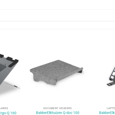
+
+
AARDS
DOCUMENT HOUDERS
LAPT
BakkerElkhuizen Q-doc 100
BakkerElk
Ergo-Q 160