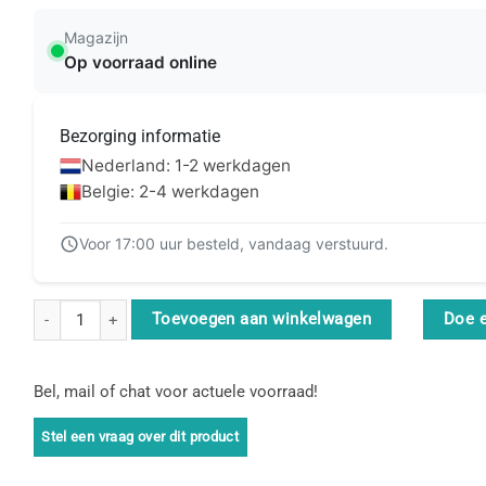
Magazijn
Op voorraad online
Bezorging informatie
Nederland: 1-2 werkdagen
Belgie: 2-4 werkdagen
Voor 17:00 uur besteld, vandaag verstuurd.
BakkerElkhuizen LaptopTrolley TCG717 43,9 cm (17.3") Trolleytas Zw
Toevoegen aan winkelwagen
Doe 
Bel, mail of chat voor actuele voorraad!