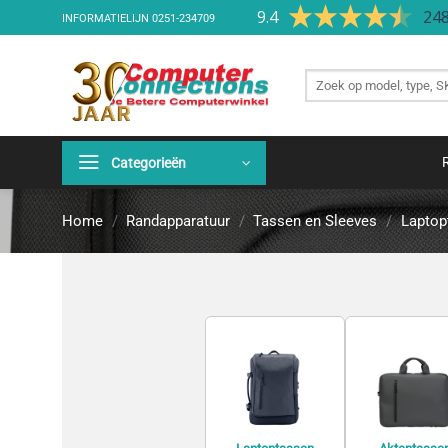
Ga
9.4
248
INFORMATIELIJN
0251-234709
naar
inhoud
Zoek
producten
Categorieën
Home
/
Randapparatuur
/
Tassen en Sleeves
/
Laptop