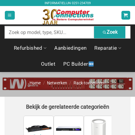
Ga
INFORMATIELIJN
0251-234709
naar
inhoud
Zoek
Zoek
producten
Refurbished
Aanbiedingen
Reparatie
Outlet
PC Builder
Home
/
Netwerken
/
Rack-toebehoren
Bekijk de gerelateerde categorieën