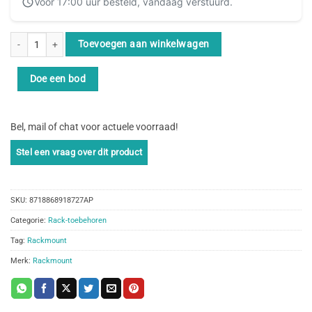
Voor 17:00 uur besteld, vandaag verstuurd.
Rackmount.IT RM-WG-T7 rack-toebehoren Montagebeugel aantal
Toevoegen aan winkelwagen
Doe een bod
Bel, mail of chat voor actuele voorraad!
SKU:
8718868918727AP
Categorie:
Rack-toebehoren
Tag:
Rackmount
Merk:
Rackmount