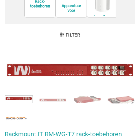
Rack-
Apparatuur
toebehoren
voor
Modem
netwerkvirtuali
Draadloze
satie
routers
FILTER
Rackmount.IT RM-WG-T7 rack-toebehoren