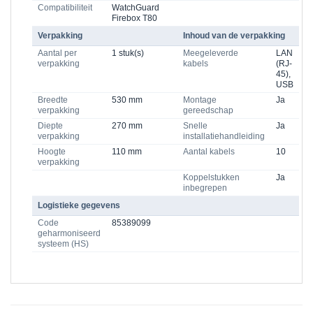
Compatibiliteit
WatchGuard
Firebox T80
Verpakking
Inhoud van de verpakking
Aantal per
1 stuk(s)
Meegeleverde
LAN
verpakking
kabels
(RJ-
45),
USB
Breedte
530 mm
Montage
Ja
verpakking
gereedschap
Diepte
270 mm
Snelle
Ja
verpakking
installatiehandleiding
Hoogte
110 mm
Aantal kabels
10
verpakking
Koppelstukken
Ja
inbegrepen
Logistieke gegevens
Code
85389099
geharmoniseerd
systeem (HS)