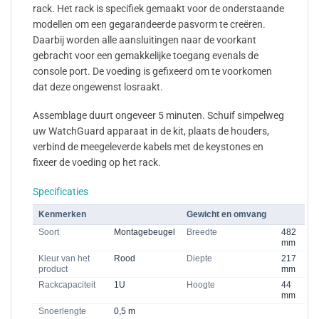
rack. Het rack is specifiek gemaakt voor de onderstaande
modellen om een gegarandeerde pasvorm te creëren.
Daarbij worden alle aansluitingen naar de voorkant
gebracht voor een gemakkelijke toegang evenals de
console port. De voeding is gefixeerd om te voorkomen
dat deze ongewenst losraakt.
Assemblage duurt ongeveer 5 minuten. Schuif simpelweg
uw WatchGuard apparaat in de kit, plaats de houders,
verbind de meegeleverde kabels met de keystones en
fixeer de voeding op het rack.
Specificaties
Kenmerken
Gewicht en omvang
Soort
Montagebeugel
Breedte
482
mm
Kleur van het
Rood
Diepte
217
product
mm
Rackcapaciteit
1U
Hoogte
44
mm
Snoerlengte
0,5 m