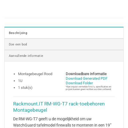
Beschrijving
Doe een bod
Aanvullende informatie
Montagebeugel Rood
Downloadbare informatie
Download Generated PDF
1U
Download Folder
1 stuk(s)
*Aan onjuist vermelde foto’s, specificaties en
prijzen kunnen geen rechten worden ontleend
Rackmount.IT RM-WG-T7 rack-toebehoren
Montagebeugel
De RM-WG-T7 geeft u de mogelijkheid om uw
WatchGuard tafelmodel firewalls te monteren in een 19”