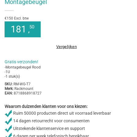
Montagebeugel
€150 Excl. btw
181
50
,
Vergelijken
Gratis verzonden!
-Montagebeugel Rood
-1U
-1 stuk(s)
SKU:
RM-WG-T7
Merk:
Rackmount
EAN:
8718868918727
Waarom duizenden klanten voor ons kiezen:
Ruim 50000 producten direct uit voorraad leverbaar
14 dagen retourrecht voor consumenten
Uitstekende klantenservice en support
6 dagen per week telefonisch bereikbaar