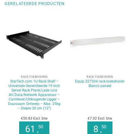
GERELATEERDE PRODUCTEN
RACK-TOEBEHOREN
RACK-TOEBEHOREN
StarTech.com 1U Rack Shelf –
Equip 327504 rack-toebehoren
Universele Geventileerde 19 inch
Blanco paneel
Server Rack Plank/Lade voor
AV/Data/Netwerk Apparatuur –
Cantilever/Uitkragende Ligger –
Duurzaam Ontwerp – Max. 25kg
– Diepte 30 cm (12”)
€50.83 Excl. btw
€7.02 Excl. btw
61
8
50
50
,
,