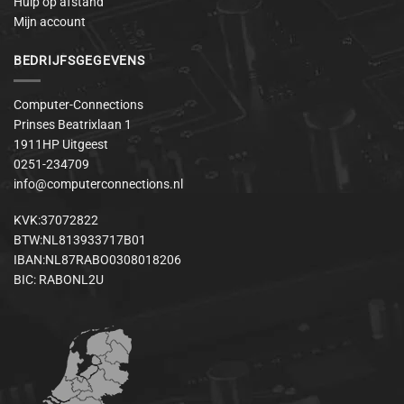
Hulp op afstand
Mijn account
BEDRIJFSGEGEVENS
Computer-Connections
Prinses Beatrixlaan 1
1911HP Uitgeest
0251-234709
info@computerconnections.nl
KVK:37072822
BTW:NL813933717B01
IBAN:NL87RABO0308018206
BIC: RABONL2U