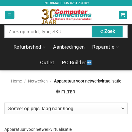
Ga
INFORMATIELIJN
0251-234709
naar
inhoud
Zoek
Zoek
producten
Refurbished
Aanbiedingen
Reparatie
Outlet
PC Builder
Home
/
Netwerken
/
Apparatuur voor netwerkvirtualisatie
FILTER
Apparatuur voor netwerkvirtualisatie