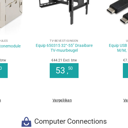
+
+
DULES
TV-BEVESTIGINGEN
U
Equip 650315 32“-55” Draaibare
Equip USB 
stonemodule
TV-muurbeugel
M/M, 
 btw
€44.21 Excl. btw
€7.
53
0
50
,
n
Vergelijken
Ve
Computer Connections