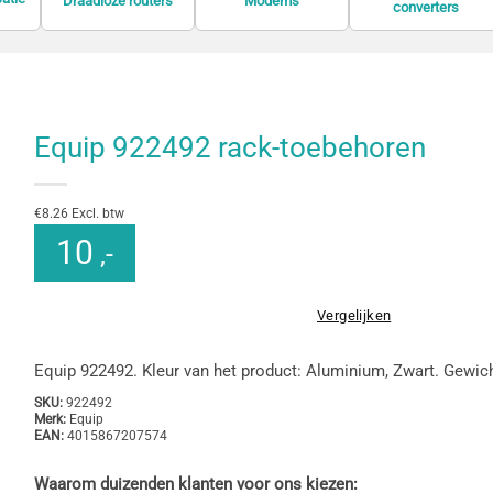
Draadloze routers
Modems
converters
Equip 922492 rack-toebehoren
€8.26 Excl. btw
10
,-
Vergelijken
Equip 922492. Kleur van het product: Aluminium, Zwart. Gewich
SKU:
922492
Merk:
Equip
EAN:
4015867207574
Waarom duizenden klanten voor ons kiezen: