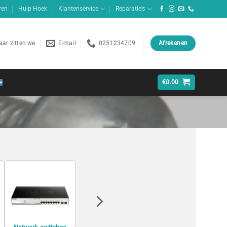
ren
Hulp Hoek
Klantenservice
Reparatie’s
ar zitten we
E-mail
0251234709
Afrekenen
€
0.00