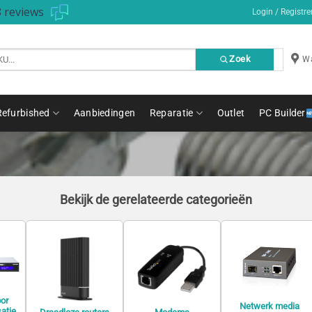
 reviews
Login / Registre
Zoek
Wa
Refurbished
Aanbiedingen
Reparatie
Outlet
PC Builder
Bekijk de gerelateerde categorieën
or
Netwerk media
satie