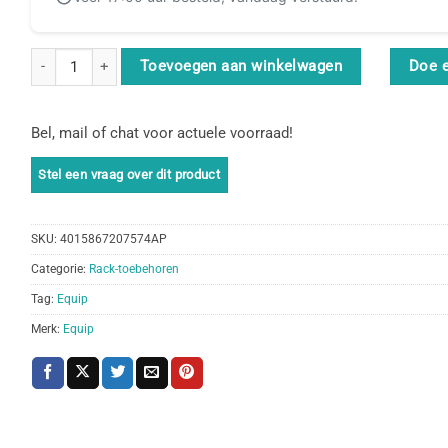
Equip 922492 rack-toebehoren aantal
Toevoegen aan winkelwagen
Doe 
Bel, mail of chat voor actuele voorraad!
SKU:
4015867207574AP
Categorie:
Rack-toebehoren
Tag:
Equip
Merk:
Equip