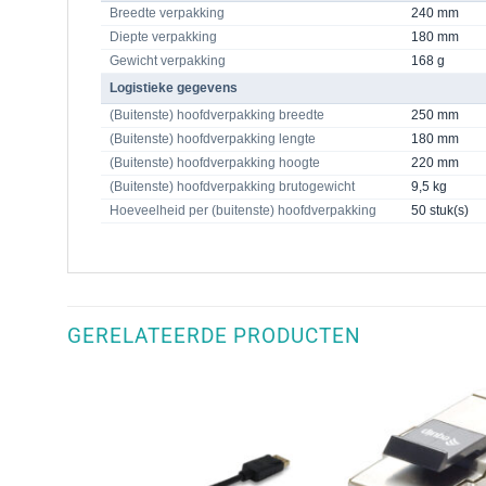
Breedte verpakking
240 mm
Diepte verpakking
180 mm
Gewicht verpakking
168 g
Logistieke gegevens
(Buitenste) hoofdverpakking breedte
250 mm
(Buitenste) hoofdverpakking lengte
180 mm
(Buitenste) hoofdverpakking hoogte
220 mm
(Buitenste) hoofdverpakking brutogewicht
9,5 kg
Hoeveelheid per (buitenste) hoofdverpakking
50 stuk(s)
GERELATEERDE PRODUCTEN