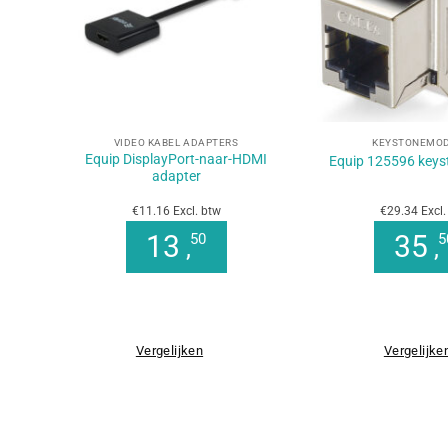
+
+
VIDEO KABEL ADAPTERS
KEYSTONEMO
Equip DisplayPort-naar-HDMI
Equip 125596 key
adapter
€11.16 Excl. btw
€29.34 Excl.
13
35
50
5
,
,
Vergelijken
Vergelijke