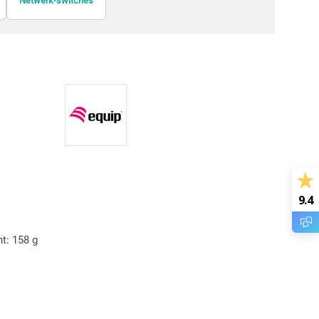
Netwerk-switches
Netwerkextenders
Patch panelen
9.4
t: 158 g