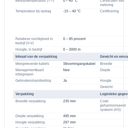
Bedrijfstemperatuur (T-T)
0 – 40 °C
Certificaten van
naleving
Temperatuur bij opslag
-15 – 40 °C
Certificering
Relatieve vochtigheid in
0 – 95 procent
bedrijf (V-V)
Hoogte, in bedrijf
0 – 3000 m
Inhoud van de verpakking
Gewicht en omv
Meegeleverde kabels
Stroomingangskabel
Breedte
Managementkaart
Nee
Diepte
inbegrepen
Gebruikershandleiding
Ja
Hoogte
Gewicht
Verpakking
Logistieke gege
Breedte verpakking
235 mm
Code
geharmoniseerd
systeem (HS)
Diepte verpakking
495 mm
Hoogte verpakking
297 mm