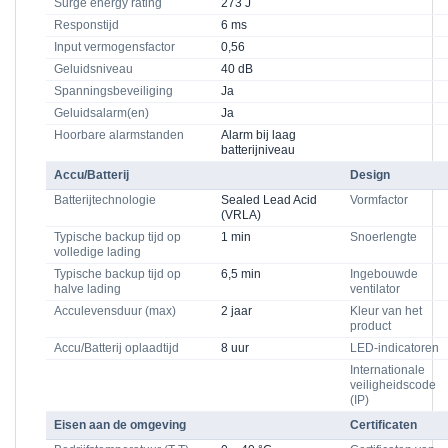
Surge energy rating
273 J
Responstijd
6 ms
Input vermogensfactor
0,56
Geluidsniveau
40 dB
Spanningsbeveiliging
Ja
Geluidsalarm(en)
Ja
Hoorbare alarmstanden
Alarm bij laag
batterijniveau
Accu/Batterij
Design
Batterijtechnologie
Sealed Lead Acid
Vormfactor
(VRLA)
Typische backup tijd op
1 min
Snoerlengte
volledige lading
Typische backup tijd op
6,5 min
Ingebouwde
halve lading
ventilator
Acculevensduur (max)
2 jaar
Kleur van het
product
Accu/Batterij oplaadtijd
8 uur
LED-indicatoren
Internationale
veiligheidscode
(IP)
Eisen aan de omgeving
Certificaten