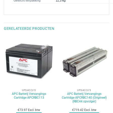
Gewicht verpakking
11,3 kg
GERELATEERDE PRODUCTEN
UPS-ACCU'S
UPS-ACCU'S
APC Batterij Vervangings
APC Batterij Vervangings
Cartridge APCRBC113
Cartridge APCRBC140 (Origineel)
(RBC44 opvolger)
€73.97 Excl. btw
€719.42 Excl. btw