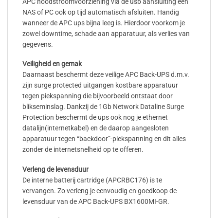
APC noodstroomvoorziening via de usb aansluiting een
NAS of PC ook op tijd automatisch afsluiten. Handig
wanneer de APC ups bijna leeg is. Hierdoor voorkom je
zowel downtime, schade aan apparatuur, als verlies van
gegevens.
Veiligheid en gemak
Daarnaast beschermt deze veilige APC Back-UPS d.m.v.
zijn surge protected uitgangen kostbare apparatuur
tegen piekspanning die bijvoorbeeld ontstaat door
blikseminslag. Dankzij de 1Gb Network Dataline Surge
Protection beschermt de ups ook nog je ethernet
datalijn(internetkabel) en de daarop aangesloten
apparatuur tegen “backdoor”-piekspanning en dit alles
zonder de internetsnelheid op te offeren.
Verleng de levensduur
De interne batterij cartridge (APCRBC176) is te
vervangen. Zo verleng je eenvoudig en goedkoop de
levensduur van de APC Back-UPS BX1600MI-GR.