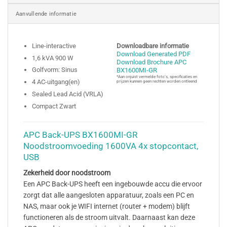
Aanvullende informatie
Line-interactive
Downloadbare informatie
Download Generated PDF
1,6 kVA 900 W
Download Brochure APC
Golfvorm: Sinus
BX1600MI-GR
*Aan onjuist vermelde foto’s, specificaties en
4 AC-uitgang(en)
prijzen kunnen geen rechten worden ontleend
Sealed Lead Acid (VRLA)
Compact Zwart
APC Back-UPS BX1600MI-GR
Noodstroomvoeding 1600VA 4x stopcontact,
USB
Zekerheid door noodstroom
Een APC Back-UPS heeft een ingebouwde accu die ervoor
zorgt dat alle aangesloten apparatuur, zoals een PC en
NAS, maar ook je WIFI internet (router + modem) blijft
functioneren als de stroom uitvalt. Daarnaast kan deze