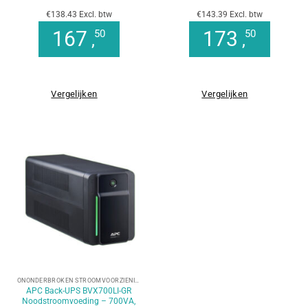
€138.43 Excl. btw
€143.39 Excl. btw
167
173
50
50
,
,
Vergelijken
Vergelijken
ONONDERBROKEN STROOMVOORZIENING (UPS)
APC Back-UPS BVX700LI-GR
Noodstroomvoeding – 700VA,