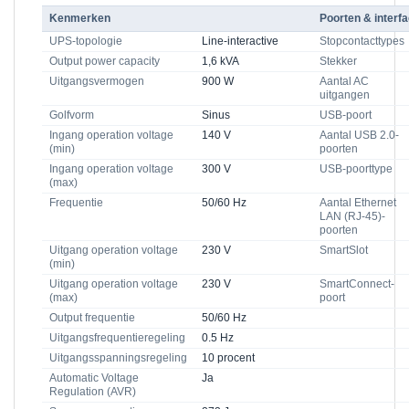
Kenmerken
Poorten & interf
UPS-topologie
Line-interactive
Stopcontacttypes
Output power capacity
1,6 kVA
Stekker
Uitgangsvermogen
900 W
Aantal AC
uitgangen
Golfvorm
Sinus
USB-poort
Ingang operation voltage
140 V
Aantal USB 2.0-
(min)
poorten
Ingang operation voltage
300 V
USB-poorttype
(max)
Frequentie
50/60 Hz
Aantal Ethernet
LAN (RJ-45)-
poorten
Uitgang operation voltage
230 V
SmartSlot
(min)
Uitgang operation voltage
230 V
SmartConnect-
(max)
poort
Output frequentie
50/60 Hz
Uitgangsfrequentieregeling
0.5 Hz
Uitgangsspanningsregeling
10 procent
Automatic Voltage
Ja
Regulation (AVR)