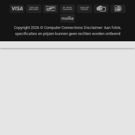
Visa
Cash
Bancontact
Bank
Cash
Credit
IDeal
On
Transfer
on
Card
Mollie
Delivery
Pickup
Copyright 2026 © Computer Connections Disclaimer: Aan foto's,
specificaties en prijzen kunnen geen rechten worden ontleend