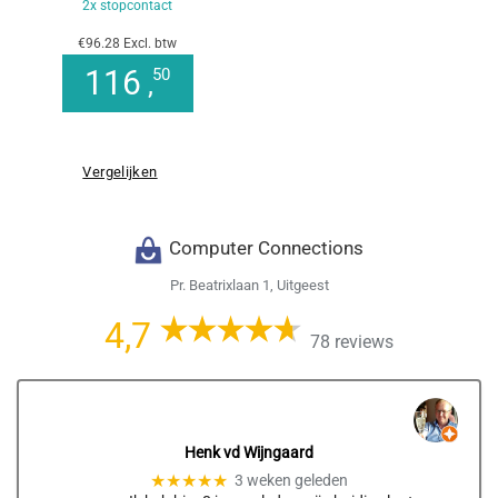
2x stopcontact
€96.28 Excl. btw
116
50
,
Vergelijken
Computer Connections
Pr. Beatrixlaan 1, Uitgeest
4,7
78 reviews
Henk vd Wijngaard
★★★★★
3 weken geleden