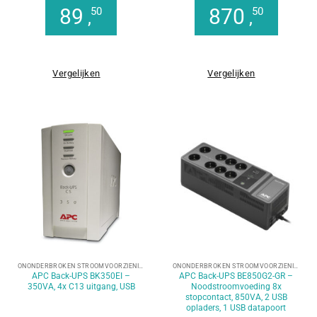
89
870
50
50
,
,
Vergelijken
Vergelijken
ONONDERBROKEN STROOMVOORZIENING (UPS)
ONONDERBROKEN STROOMVOORZIENING (UPS)
APC Back-UPS BK350EI –
APC Back-UPS BE850G2-GR –
350VA, 4x C13 uitgang, USB
Noodstroomvoeding 8x
stopcontact, 850VA, 2 USB
opladers, 1 USB datapoort