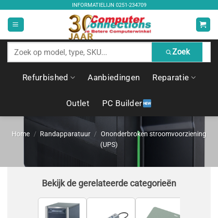
Ga
INFORMATIELIJN
0251-234709
naar
inhoud
Zoek
Zoek
producten
Refurbished
Aanbiedingen
Reparatie
Outlet
PC Builder
Home
/
Randapparatuur
/
Ononderbroken stroomvoorziening
(UPS)
Bekijk de gerelateerde categorieën