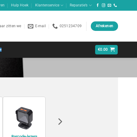
ren
Hulp Hoek
Klantenservice
Reparatie’s
ar zitten we
E-mail
0251234709
Afrekenen
€
0.00
Game
Barcode-lezers