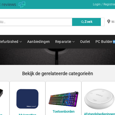
 reviews
Login / Registre
Zoek
Wa
Refurbished
Aanbiedingen
Reparatie
Outlet
PC Builder
Bekijk de gerelateerde categorieën
Toetsenborden
Afstandsbedieningen