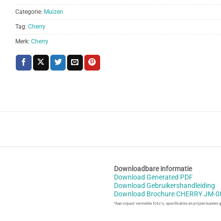
Categorie:
Muizen
Tag:
Cherry
Merk:
Cherry
Downloadbare informatie
Download Generated PDF
Download Gebruikershandleiding
Download Brochure CHERRY JM-0
*Aan onjuist vermelde foto’s, specificaties en prijzen kunnen