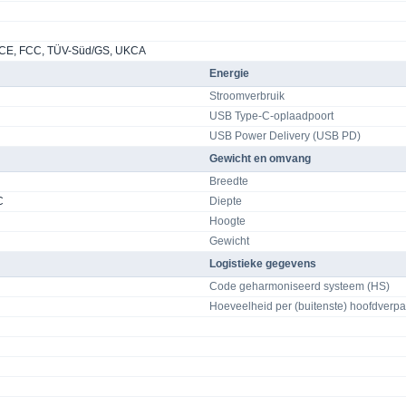
l
L, CE, FCC, TÜV-Süd/GS, UKCA
Energie
Stroomverbruik
USB Type-C-oplaadpoort
USB Power Delivery (USB PD)
Gewicht en omvang
Breedte
C
Diepte
Hoogte
Gewicht
Logistieke gegevens
Code geharmoniseerd systeem (HS)
Hoeveelheid per (buitenste) hoofdverp