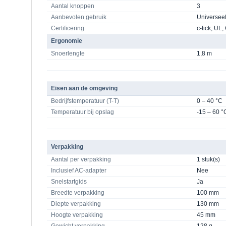
Aantal knoppen
3
Aanbevolen gebruik
Universee
Certificering
c-tick, U
Ergonomie
Snoerlengte
1,8 m
Eisen aan de omgeving
Bedrijfstemperatuur (T-T)
0 – 40 °C
Temperatuur bij opslag
-15 – 60 °
Verpakking
Aantal per verpakking
1 stuk(s)
Inclusief AC-adapter
Nee
Snelstartgids
Ja
Breedte verpakking
100 mm
Diepte verpakking
130 mm
Hoogte verpakking
45 mm
Gewicht verpakking
128 g