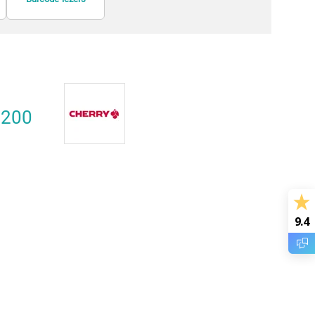
Dataopslag
controllers/spelbesturi
ng
1200
9.4