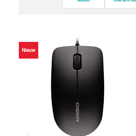
Muizen
Interface hu
Nieuw