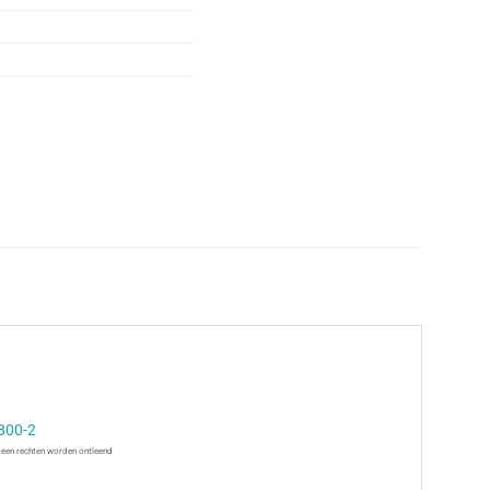
800-2
 geen rechten worden ontleend