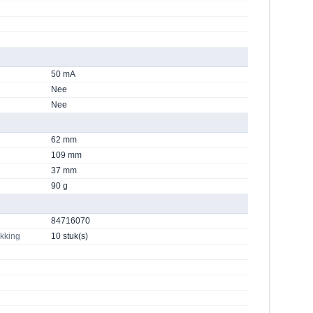
50 mA
Nee
Nee
62 mm
109 mm
37 mm
90 g
84716070
akking
10 stuk(s)