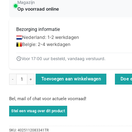
Magazijn
Op voorraad online
Bezorging informatie
Nederland: 1-2 werkdagen
Belgie: 2-4 werkdagen
Voor 17:00 uur besteld, vandaag verstuurd.
CHERRY MC 1000 muis Kantoor Ambidextrous USB Type-A Optisch 
Toevoegen aan winkelwagen
Doe 
Bel, mail of chat voor actuele voorraad!
SKU:
4025112083341TR