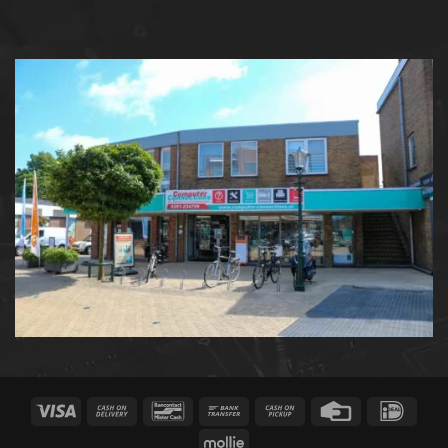
Visa
Cash
Bancontact
Bank
Cash
Credit
IDeal
On
Transfer
on
Card
Mollie