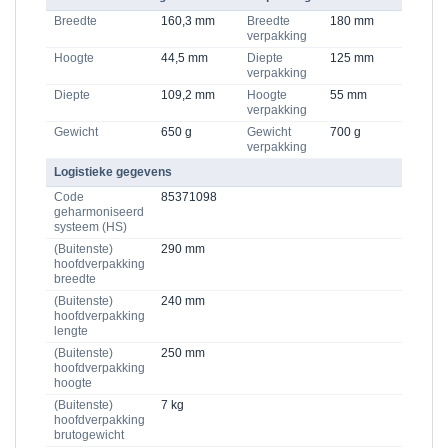
Breedte
160,3 mm
Breedte
180 mm
verpakking
Hoogte
44,5 mm
Diepte
125 mm
verpakking
Diepte
109,2 mm
Hoogte
55 mm
verpakking
Gewicht
650 g
Gewicht
700 g
verpakking
Logistieke gegevens
Code
85371098
geharmoniseerd
systeem (HS)
(Buitenste)
290 mm
hoofdverpakking
breedte
(Buitenste)
240 mm
hoofdverpakking
lengte
(Buitenste)
250 mm
hoofdverpakking
hoogte
(Buitenste)
7 kg
hoofdverpakking
brutogewicht