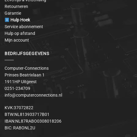
Retourneren
Garantie
Hulp Hoek
Service abonnement
Hulp op afstand
Mijn account
BEDRIJFSGEGEVENS
Computer-Connections
Prinses Beatrixlaan 1
1911HP Uitgeest
0251-234709
info@computerconnections.nl
KVK:37072822
BTW:NL813933717B01
IBAN:NL87RABO0308018206
BIC: RABONL2U