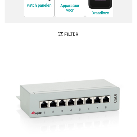
Patch panelen
Apparatuur
voor
Draadloze
Modem
netwerkvirtuali
routers
satie
FILTER