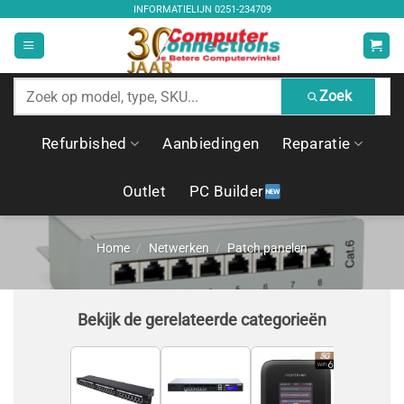
Ga
INFORMATIELIJN
0251-234709
naar
inhoud
Zoek
Zoek
producten
Refurbished
Aanbiedingen
Reparatie
Outlet
PC Builder
Home
/
Netwerken
/
Patch panelen
Bekijk de gerelateerde categorieën