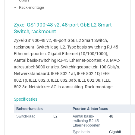
Gbit/s
Rack-montage
Zyxel GS1900-48 v2, 48-port GbE L2 Smart
Switch, rackmount
Zyxel GS1900-48 v2, 48-port GbE L2 Smart Switch,
rackmount. Switch-laag: L2. Type basis-switching RJ-45
Ethernet-poorten: Gigabit Ethernet (10/100/1000),
Aantal basis-switching RJ-45 Ethernet-poorten: 48. MAC-
adrestabel: 8000 entries, Switchingcapaciteit: 100 Gbit/s.
Netwerkstandaard: IEEE 802.1af, IEEE 802.1D, IEEE
802.1p, IEEE 802.3, IEEE 802.3ab, IEEE 802.3u, IEEE
802.3x. Netstekker: AC-in-aansluiting. Rack-montage
Specificaties
Beheerfuncties
Poorten & interfaces
Switch-laag
L2
Aantal basis-
48
switching RJ-45
Ethernet-poorten
Type basis-
Gigabit