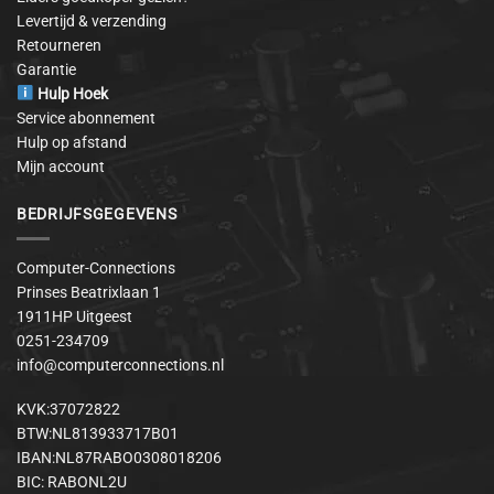
Levertijd & verzending
Retourneren
Garantie
Hulp Hoek
Service abonnement
Hulp op afstand
Mijn account
BEDRIJFSGEGEVENS
Computer-Connections
Prinses Beatrixlaan 1
1911HP Uitgeest
0251-234709
info@computerconnections.nl
KVK:37072822
BTW:NL813933717B01
IBAN:NL87RABO0308018206
BIC: RABONL2U