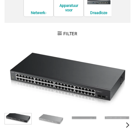
Apparatuur
voor
Netwerk-
Draadloze
Modem
netwerkvirtuali
switches
routers
satie
FILTER