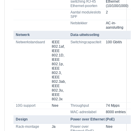
switching RJ-45
Ethernet
Ethernet-poorten
(10/100/1000)
Aantal moduleslots
2
SPF
Netstekker
AC-in-
aansluiting
Netwerk
Data-uitwisseling
Netwerkstandaard
IEEE
Switchingcapaciteit
100 Gbit/s
802.1af,
IEEE
802.1D,
IEEE
802.1p,
IEEE
802.3,
IEEE
802.3ab,
IEEE
802.3u,
IEEE
802.3x
10G support
Nee
Throughput
74 Mpps
MAC-adrestabel
8000 entries
Design
Power over Ethernet (PoE)
Rack-montage
Ja
Power over
Nee