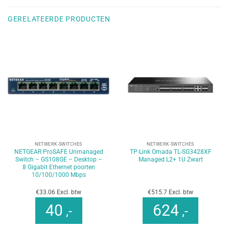
GERELATEERDE PRODUCTEN
NETWERK-SWITCHES
NETWERK-SWITCHES
NETGEAR ProSAFE Unmanaged
TP-Link Omada TL-SG3428XF
Switch – GS108GE – Desktop –
Managed L2+ 1U Zwart
8 Gigabit Ethernet poorten
10/100/1000 Mbps
€33.06 Excl. btw
€515.7 Excl. btw
40
624
,-
,-