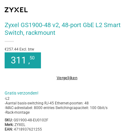
Zyxel GS1900-48 v2, 48-port GbE L2 Smart
Switch, rackmount
€257.44 Excl. btw
311
50
,
Vergelijken
Gratis verzonden!
-L2
-Aantal basis-switching RJ-45 Ethernet-poorten: 48
-MAC-adrestabel: 8000 entries Switchingcapaciteit: 100 Gbit/s
-Rack-montage
SKU:
GS1900-48-EU0102F
Merk:
ZYXEL
EAN:
4718937621255