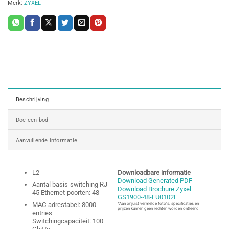
Merk:
ZYXEL
Beschrijving
Doe een bod
Aanvullende informatie
L2
Downloadbare informatie
Download Generated PDF
Aantal basis-switching RJ-
Download Brochure Zyxel
45 Ethernet-poorten: 48
GS1900-48-EU0102F
MAC-adrestabel: 8000
*Aan onjuist vermelde foto’s, specificaties en
prijzen kunnen geen rechten worden ontleend
entries
Switchingcapaciteit: 100