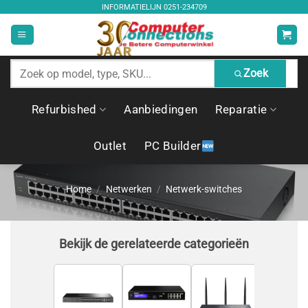
Ga
INFORMATIELIJN
0251-234709
naar
inhoud
Zoek
Zoek
producten
Refurbished
Aanbiedingen
Reparatie
Outlet
PC Builder
Home
/
Netwerken
/
Netwerk-switches
Bekijk de gerelateerde categorieën