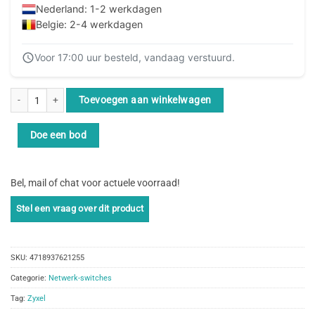
Nederland: 1-2 werkdagen
Belgie: 2-4 werkdagen
Voor 17:00 uur besteld, vandaag verstuurd.
Zyxel GS1900-48 v2, 48-port GbE L2 Smart Switch, rackmount aantal
Toevoegen aan winkelwagen
Doe een bod
Bel, mail of chat voor actuele voorraad!
SKU:
4718937621255
Categorie:
Netwerk-switches
Tag:
Zyxel