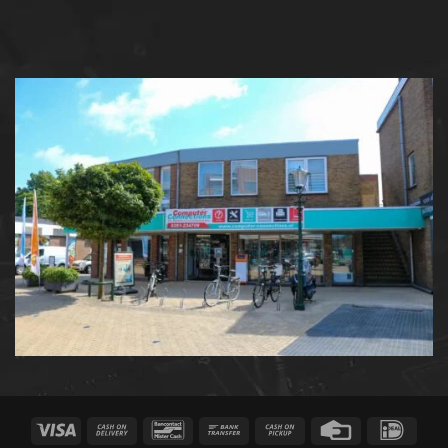
Visa
Cash
Bancontact
Bank
Cash
Credit
IDeal