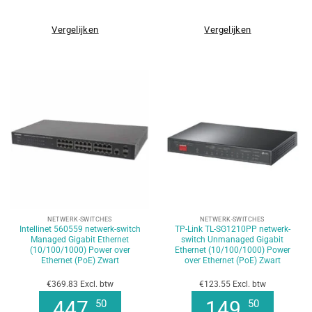
Vergelijken
Vergelijken
NETWERK-SWITCHES
NETWERK-SWITCHES
Intellinet 560559 netwerk-switch
TP-Link TL-SG1210PP netwerk-
Managed Gigabit Ethernet
switch Unmanaged Gigabit
(10/100/1000) Power over
Ethernet (10/100/1000) Power
Ethernet (PoE) Zwart
over Ethernet (PoE) Zwart
€369.83 Excl. btw
€123.55 Excl. btw
447
149
50
50
,
,