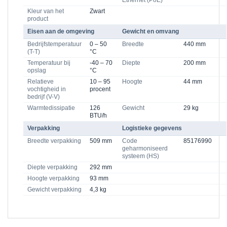
Ethernet (PoE)
Kleur van het
Zwart
product
Eisen aan de omgeving
Gewicht en omvang
Bedrijfstemperatuur
0 – 50
Breedte
440 mm
(T-T)
°C
Temperatuur bij
-40 – 70
Diepte
200 mm
opslag
°C
Relatieve
10 – 95
Hoogte
44 mm
vochtigheid in
procent
bedrijf (V-V)
Warmtedissipatie
126
Gewicht
29 kg
BTU/h
Verpakking
Logistieke gegevens
Breedte verpakking
509 mm
Code
85176990
geharmoniseerd
systeem (HS)
Diepte verpakking
292 mm
Hoogte verpakking
93 mm
Gewicht verpakking
4,3 kg