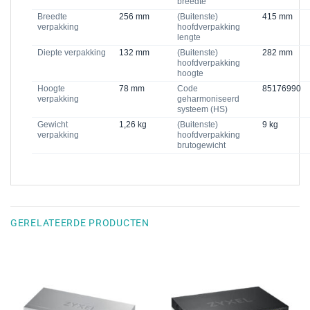
breedte
Breedte
256 mm
(Buitenste)
415 mm
verpakking
hoofdverpakking
lengte
Diepte verpakking
132 mm
(Buitenste)
282 mm
hoofdverpakking
hoogte
Hoogte
78 mm
Code
85176990
verpakking
geharmoniseerd
systeem (HS)
Gewicht
1,26 kg
(Buitenste)
9 kg
verpakking
hoofdverpakking
brutogewicht
GERELATEERDE PRODUCTEN