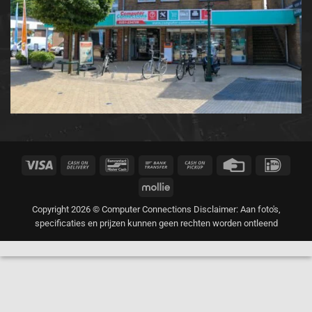
Visa
Cash
Bancontact
Bank
Cash
Credit
IDeal
On
Transfer
on
Card
Mollie
Delivery
Pickup
Copyright 2026 © Computer Connections Disclaimer: Aan foto's,
specificaties en prijzen kunnen geen rechten worden ontleend