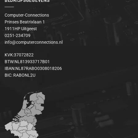
BEDRIJFSGEGEVENS
Computer-Connections
Prinses Beatrixlaan 1
1911HP Uitgeest
0251-234709
info@computerconnections.nl
KVK:37072822
BTW:NL813933717B01
IBAN:NL87RABO0308018206
BIC: RABONL2U