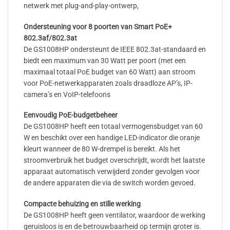
netwerk met plug-and-play-ontwerp,
Ondersteuning voor 8 poorten van Smart PoE+
802.3af/802.3at
De GS1008HP ondersteunt de IEEE 802.3at-standaard en
biedt een maximum van 30 Watt per poort (met een
maximaal totaal PoE budget van 60 Watt) aan stroom
voor PoE-netwerkapparaten zoals draadloze AP’s, IP-
camera’s en VoIP-telefoons
Eenvoudig PoE-budgetbeheer
De GS1008HP heeft een totaal vermogensbudget van 60
W en beschikt over een handige LED-indicator die oranje
kleurt wanneer de 80 W-drempel is bereikt. Als het
stroomverbruik het budget overschrijdt, wordt het laatste
apparaat automatisch verwijderd zonder gevolgen voor
de andere apparaten die via de switch worden gevoed.
Compacte behuizing en stille werking
De GS1008HP heeft geen ventilator, waardoor de werking
geruisloos is en de betrouwbaarheid op termijn groter is.