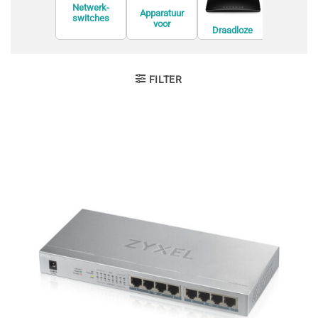
Netwerk-
Apparatuur
switches
voor
Draadloze
Modem
netwerkvirtuali
routers
satie
FILTER