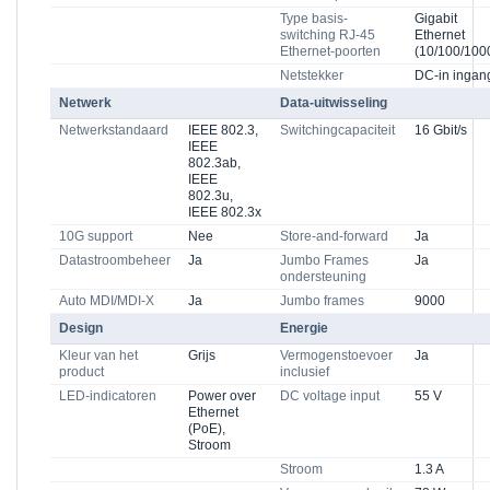
Type basis-
Gigabit
switching RJ-45
Ethernet
Ethernet-poorten
(10/100/100
Netstekker
DC-in ingan
Netwerk
Data-uitwisseling
Netwerkstandaard
IEEE 802.3,
Switchingcapaciteit
16 Gbit/s
IEEE
802.3ab,
IEEE
802.3u,
IEEE 802.3x
10G support
Nee
Store-and-forward
Ja
Datastroombeheer
Ja
Jumbo Frames
Ja
ondersteuning
Auto MDI/MDI-X
Ja
Jumbo frames
9000
Design
Energie
Kleur van het
Grijs
Vermogenstoevoer
Ja
product
inclusief
LED-indicatoren
Power over
DC voltage input
55 V
Ethernet
(PoE),
Stroom
Stroom
1.3 A