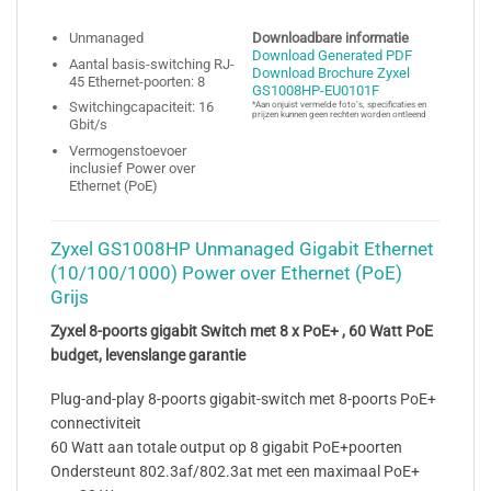
Unmanaged
Downloadbare informatie
Download Generated PDF
Aantal basis-switching RJ-
Download Brochure Zyxel
45 Ethernet-poorten: 8
GS1008HP-EU0101F
Switchingcapaciteit: 16
*Aan onjuist vermelde foto’s, specificaties en
prijzen kunnen geen rechten worden ontleend
Gbit/s
Vermogenstoevoer
inclusief Power over
Ethernet (PoE)
Zyxel GS1008HP Unmanaged Gigabit Ethernet
(10/100/1000) Power over Ethernet (PoE)
Grijs
Zyxel 8-poorts gigabit Switch met 8 x PoE+ , 60 Watt PoE
budget, levenslange garantie
Plug-and-play 8-poorts gigabit-switch met 8-poorts PoE+
connectiviteit
60 Watt aan totale output op 8 gigabit PoE+poorten
Ondersteunt 802.3af/802.3at met een maximaal PoE+