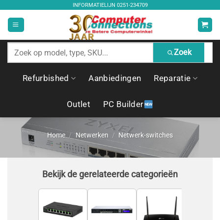
Ga
INFORMATIELIJN
0251-234709
naar
inhoud
Zoek
Zoek
producten
Refurbished
Aanbiedingen
Reparatie
Outlet
PC Builder
Home
/
Netwerken
/
Netwerk-switches
Bekijk de gerelateerde categorieën