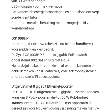
van 30 Watt per poort
LED-indicator voor max. vermogen
Geavanceerde energiebesparingen en geruisloos ontwerp
zonder ventilator
Robuuste metalen behuizing met de mogelijkheid van
wandmontage
GS1008HP
Unmanaged PoE+ switches zijn nu binnen handbereik
voor midden- en kleinbedrijf,
De Zyxel GS1008HP 8-poorts gigabit PoE+ switch
ondersteunt 802.3af en 802.3at PoE+.
Het is de juiste keuze voor kleine of externe kantoren die
gebruik maken van IP-camera’s, VoIP-telefoonsystemen
of draadloze WiFi accesspoints.
Uitgerust met 8 gigabit Ethernet-poorten
De GS1008HP is uitgerust met 8 gigabit Ethernet-poorten,
waarvan 8 PoE + poorten die tot 60 W PoE-budget
kunnen leveren. De GS1008HP kan met apparaten die
gereed zijn voor PoE eenvoudig verbinding maken met uw