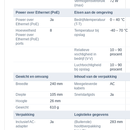
Vermogensverbruik
72 W
(max)
Power over Ethernet (PoE)
Eisen aan de omgeving
Power over
Ja
Bedrijfstemperatuur
0 – 40 °C
Ethernet (PoE)
(T-T)
Hoeveelheid
8
Temperatuur bij
-40 – 70 °C
Power over
opslag
Ethernet (PoE)
ports
Relatieve
10 – 90
vochtigheid in
procent
bedrijf (V-V)
Luchtvochtigheid
10 – 90
bij opslag
procent
Gewicht en omvang
Inhoud van de verpakking
Breedte
240 mm
Meegeleverde
AC
kabels
Diepte
105 mm
Snelstartgids
Ja
Hoogte
26 mm
Gewicht
610 g
Verpakking
Logistieke gegevens
Inclusief AC-
Ja
(Buitenste)
283 mm
adapter
hoofdverpakking