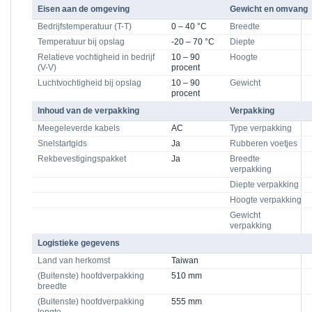
Eisen aan de omgeving
Gewicht en omvang
Bedrijfstemperatuur (T-T)
0 – 40 °C
Breedte
Temperatuur bij opslag
-20 – 70 °C
Diepte
Relatieve vochtigheid in bedrijf
10 – 90
Hoogte
(V-V)
procent
Luchtvochtigheid bij opslag
10 – 90
Gewicht
procent
Inhoud van de verpakking
Verpakking
Meegeleverde kabels
AC
Type verpakking
Snelstartgids
Ja
Rubberen voetjes
Rekbevestigingspakket
Ja
Breedte
verpakking
Diepte verpakking
Hoogte verpakking
Gewicht
verpakking
Logistieke gegevens
Land van herkomst
Taiwan
(Buitenste) hoofdverpakking
510 mm
breedte
(Buitenste) hoofdverpakking
555 mm