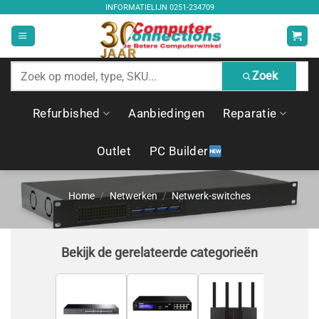
Ga
INFORMATIELIJN
0251-234709
naar
inhoud
Zoek
Zoek
producten
Refurbished
Aanbiedingen
Reparatie
Outlet
PC Builder
Home
/
Netwerken
/
Netwerk-switches
Bekijk de gerelateerde categorieën