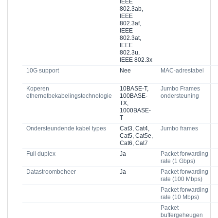
IEEE
802.3ab,
IEEE
802.3af,
IEEE
802.3at,
IEEE
802.3u,
IEEE 802.3x
10G support
Nee
MAC-adrestabel
Koperen
10BASE-T,
Jumbo Frames
ethernetbekabelingstechnologie
100BASE-
ondersteuning
TX,
1000BASE-
T
Ondersteundende kabel types
Cat3, Cat4,
Jumbo frames
Cat5, Cat5e,
Cat6, Cat7
Full duplex
Ja
Packet forwarding
rate (1 Gbps)
Datastroombeheer
Ja
Packet forwarding
rate (100 Mbps)
Packet forwarding
rate (10 Mbps)
Packet
buffergeheugen