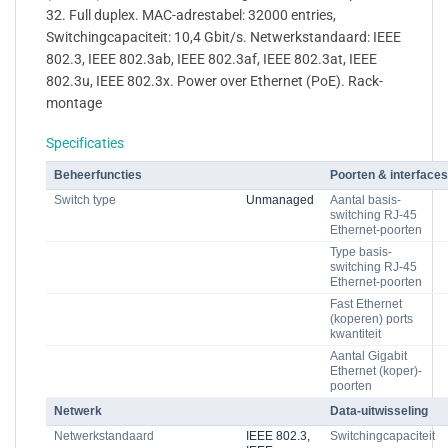
32. Full duplex. MAC-adrestabel: 32000 entries,
Switchingcapaciteit: 10,4 Gbit/s. Netwerkstandaard: IEEE
802.3, IEEE 802.3ab, IEEE 802.3af, IEEE 802.3at, IEEE
802.3u, IEEE 802.3x. Power over Ethernet (PoE). Rack-
montage
Specificaties
Beheerfuncties
Poorten & interfaces
Switch type
Unmanaged
Aantal basis-
switching RJ-45
Ethernet-poorten
Type basis-
switching RJ-45
Ethernet-poorten
Fast Ethernet
(koperen) ports
kwantiteit
Aantal Gigabit
Ethernet (koper)-
poorten
Netwerk
Data-uitwisseling
Netwerkstandaard
IEEE 802.3,
Switchingcapaciteit