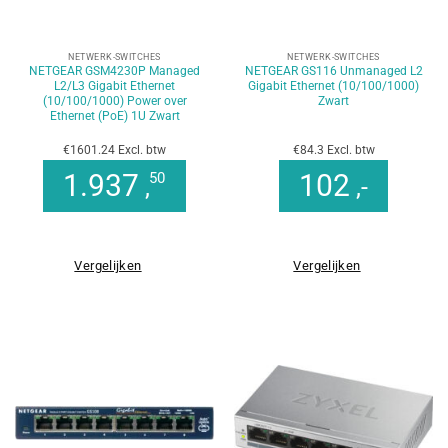
NETWERK-SWITCHES
NETWERK-SWITCHES
NETGEAR GSM4230P Managed
NETGEAR GS116 Unmanaged L2
L2/L3 Gigabit Ethernet
Gigabit Ethernet (10/100/1000)
(10/100/1000) Power over
Zwart
Ethernet (PoE) 1U Zwart
€1601.24 Excl. btw
€84.3 Excl. btw
1.937
102
50
,
,-
Vergelijken
Vergelijken