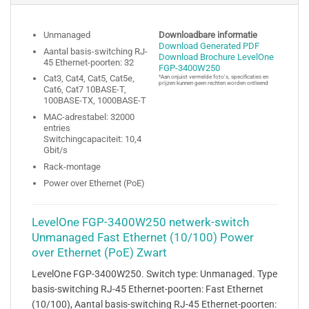
Unmanaged
Downloadbare informatie
Download Generated PDF
Aantal basis-switching RJ-
Download Brochure LevelOne
45 Ethernet-poorten: 32
FGP-3400W250
Cat3, Cat4, Cat5, Cat5e,
*Aan onjuist vermelde foto’s, specificaties en
prijzen kunnen geen rechten worden ontleend
Cat6, Cat7 10BASE-T,
100BASE-TX, 1000BASE-T
MAC-adrestabel: 32000
entries
Switchingcapaciteit: 10,4
Gbit/s
Rack-montage
Power over Ethernet (PoE)
LevelOne FGP-3400W250 netwerk-switch
Unmanaged Fast Ethernet (10/100) Power
over Ethernet (PoE) Zwart
LevelOne FGP-3400W250. Switch type: Unmanaged. Type
basis-switching RJ-45 Ethernet-poorten: Fast Ethernet
(10/100), Aantal basis-switching RJ-45 Ethernet-poorten: