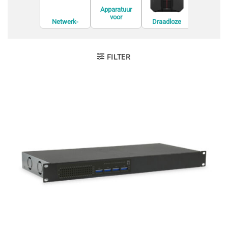
Apparatuur
voor
Netwerk-
Draadloze
Modem
netwerkvirtuali
switches
routers
satie
FILTER