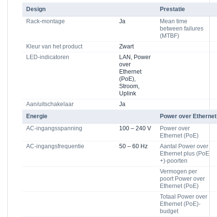
Design
Prestatie
Rack-montage
Ja
Mean time
between failures
(MTBF)
Kleur van het product
Zwart
LED-indicatoren
LAN, Power
over
Ethernet
(PoE),
Stroom,
Uplink
Aan/uitschakelaar
Ja
Energie
Power over Ethernet
AC-ingangsspanning
100 – 240 V
Power over
Ethernet (PoE)
AC-ingangsfrequentie
50 – 60 Hz
Aantal Power over
Ethernet plus (PoE
+)-poorten
Vermogen per
poort Power over
Ethernet (PoE)
Totaal Power over
Ethernet (PoE)-
budget