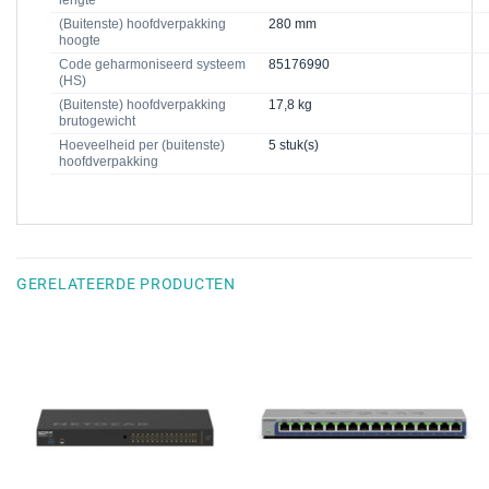
lengte
(Buitenste) hoofdverpakking
280 mm
hoogte
Code geharmoniseerd systeem
85176990
(HS)
(Buitenste) hoofdverpakking
17,8 kg
brutogewicht
Hoeveelheid per (buitenste)
5 stuk(s)
hoofdverpakking
GERELATEERDE PRODUCTEN