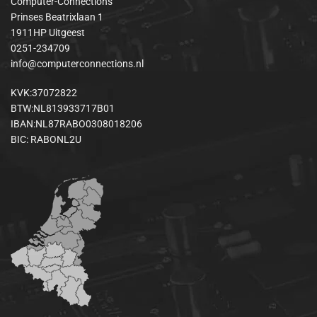
Computer-Connections
Prinses Beatrixlaan 1
1911HP Uitgeest
0251-234709
info@computerconnections.nl
KVK:37072822
BTW:NL813933717B01
IBAN:NL87RABO0308018206
BIC: RABONL2U