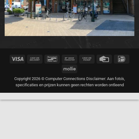
Visa
Cash
Bancontact
Bank
Cash
Credit
IDeal
On
Transfer
on
Card
Mollie
Delivery
Pickup
Copyright 2026 © Computer Connections Disclaimer: Aan foto's,
specificaties en prijzen kunnen geen rechten worden ontleend