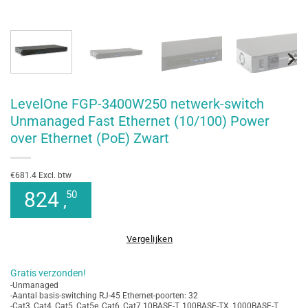
LevelOne FGP-3400W250 netwerk-switch
Unmanaged Fast Ethernet (10/100) Power
over Ethernet (PoE) Zwart
€681.4 Excl. btw
824
50
,
Vergelijken
Gratis verzonden!
-Unmanaged
-Aantal basis-switching RJ-45 Ethernet-poorten: 32
-Cat3, Cat4, Cat5, Cat5e, Cat6, Cat7 10BASE-T, 100BASE-TX, 1000BASE-T