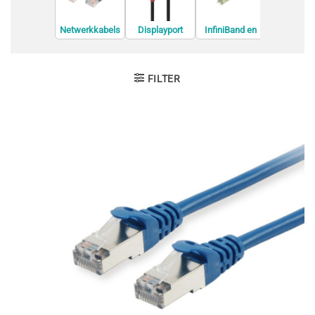
Netwerkkabels
Displayport
InfiniBand en
Interne U
kabels
Glasvezelkabel
kabels
s
FILTER