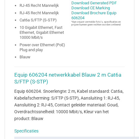
Download Generated PDF
RJ-45 Recht Mannelijk
Download CE Marking
RJ-45 Recht Mannelijk
Download Brochure Equip
606204
Cat6a S/FTP (S-STP)
*Aan onjuist vermelde foto’s, specificaties en
prijzen kunnen geen rechten worden ontleend
10 Gigabit Ethernet, Fast
Ethernet, Gigabit Ethernet
10000 Mbit/s
Power over Ethernet (PoE)
Plug and play
Blauw
Equip 606204 netwerkkabel Blauw 2 m Cat6a
S/FTP (S-STP)
Equip 606204. Snoerlengte: 2 m, Kabel standaard: Cat6a,
Kabelafscherming: S/FTP (S-STP), Aansluiting 1: RJ-45,
Aansluiting 2: RJ-45, Contact geleider materiaal: Goud,
Overdrachtssnelheid: 10000 Mbit/s, Kleur van het
product: Blauw
Specificaties