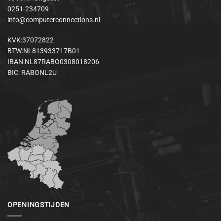
0251-234709
info@computerconnections.nl
KVK:37072822
BTW:NL813933717B01
IBAN:NL87RABO0308018206
BIC: RABONL2U
OPENINGSTIJDEN