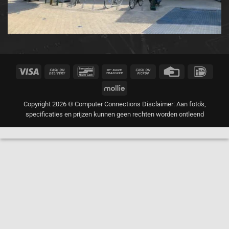
Visa
Cash
Bancontact
Bank
Cash
Credit
IDeal
On
Transfer
on
Card
Mollie
Delivery
Pickup
Copyright 2026 © Computer Connections Disclaimer: Aan foto's,
specificaties en prijzen kunnen geen rechten worden ontleend