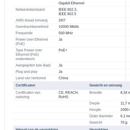
Gigabit Ethernet
Netwerkstandaard
IEEE 802.3,
IEEE 802.5
AWG draad omvang
26/7
Overdrachtssnelheid
10000 Mbit/s
Frequentie
500 MHz
Power over Ethernet
Ja
(PoE)
Type Power over
PoE+
Ethernet (PoE)
ondersteunt
Aangegoten tule (kap)
Ja
Plug and play
Ja
Land van herkomst
China
Certificaten
Gewicht en omvang
Certificaten van
CE, REACH,
Breedte
8,34
naleving
RoHS
Diepte
11,7 
Hoogte
2000
Outer diameter
6,1 
Gewicht
70 g
Inhoud van de verpakking
Verpakking