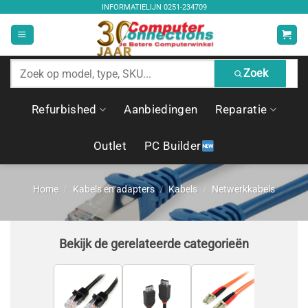
Ga
INFORMATIELIJN
0251-234709
naar
inhoud
Zoek
Zoek
producten
Refurbished
Aanbiedingen
Reparatie
Outlet
PC Builder
Home
/
Kabels en adapters
/
Kabels
/
Netwerkkabels
Bekijk de gerelateerde categorieën