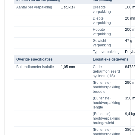
Aantal per verpakking
1 stuk(s)
Breedte
160 
verpakking
Diepte
20 m
verpakking
Hoogte
200 
verpakking
Gewicht
47 g
verpakking
Type verpakking
Polyb
Overige specificaties
Logistieke gegevens
Buitendiameter isolatie
1,05 mm
Code
8473
geharmoniseerd
systeem (HS)
(Buitenste)
290 
hoofdverpakking
breedte
(Buitenste)
350 
hoofdverpakking
lengte
(Buitenste)
9,4 kg
hoofdverpakking
brutogewicht
(Buitenste)
380 
hoofdverpakking