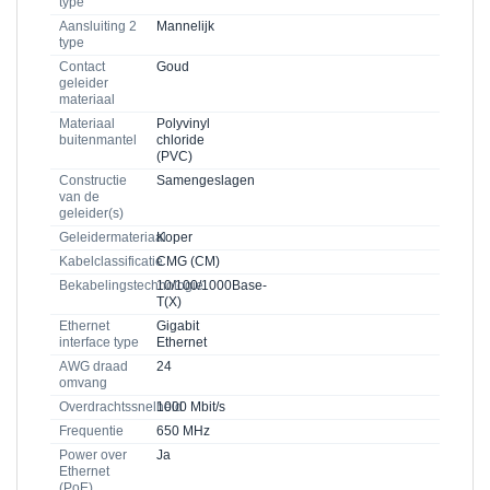
type
Aansluiting 2
Mannelijk
type
Contact
Goud
geleider
materiaal
Materiaal
Polyvinyl
buitenmantel
chloride
(PVC)
Constructie
Samengeslagen
van de
geleider(s)
Geleidermateriaal
Koper
Kabelclassificatie
CMG (CM)
Bekabelingstechnologie
10/100/1000Base-
T(X)
Ethernet
Gigabit
interface type
Ethernet
AWG draad
24
omvang
Overdrachtssnelheid
1000 Mbit/s
Frequentie
650 MHz
Power over
Ja
Ethernet
(PoE)