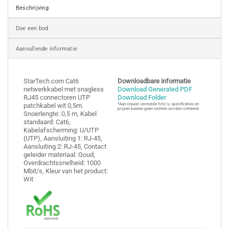
Beschrijving
Doe een bod
Aanvullende informatie
StarTech.com Cat6
Downloadbare informatie
netwerkkabel met snagless
Download Generated PDF
RJ45 connectoren UTP
Download Folder
patchkabel wit 0,5m.
*Aan onjuist vermelde foto’s, specificaties en
prijzen kunnen geen rechten worden ontleend
Snoerlengte: 0,5 m, Kabel
standaard: Cat6,
Kabelafscherming: U/UTP
(UTP), Aansluiting 1: RJ-45,
Aansluiting 2: RJ-45, Contact
geleider materiaal: Goud,
Overdrachtssnelheid: 1000
Mbit/s, Kleur van het product:
Wit