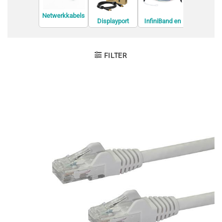
Netwerkkabels
Displayport
InfiniBand en
Interne U
kabels
Glasvezelkabel
kabels
s
FILTER