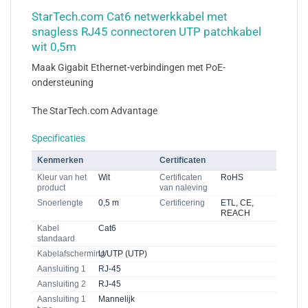
StarTech.com Cat6 netwerkkabel met
snagless RJ45 connectoren UTP patchkabel
wit 0,5m
Maak Gigabit Ethernet-verbindingen met PoE-
ondersteuning
The StarTech.com Advantage
Specificaties
Kenmerken
Certificaten
Kleur van het
Wit
Certificaten
RoHS
product
van naleving
Snoerlengte
0,5 m
Certificering
ETL, CE,
REACH
Kabel
Cat6
standaard
Kabelafscherming
U/UTP (UTP)
Aansluiting 1
RJ-45
Aansluiting 2
RJ-45
Aansluiting 1
Mannelijk