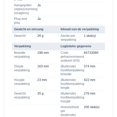
Aangegoten
Ja
clipbescherming
(snagless)
Plug and
Ja
play
Gewicht en omvang
Inhoud van de verpakking
Gewicht
26 g
Aantal per
1 stuk(s)
verpakking
Verpakking
Logistieke gegevens
Breedte
198 mm
Code
84733080
verpakking
geharmoniseerd
systeem (HS)
Diepte
163 mm
(Buitenste)
374 mm
verpakking
hoofdverpakking
breedte
Hoogte
23 mm
(Buitenste)
422 mm
verpakking
hoofdverpakking
lengte
Gewicht
35 g
(Buitenste)
276 mm
verpakking
hoofdverpakking
hoogte
Hoeveelheid
200 stuk(s)
per
(buitenste)