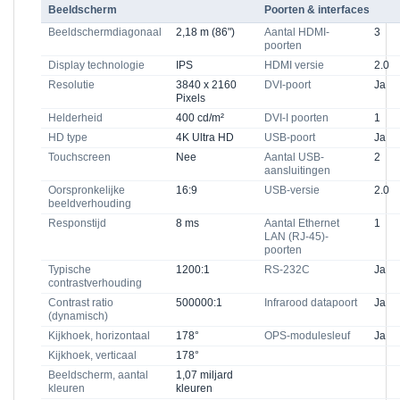
Beeldscherm
Poorten & interfaces
Beeldschermdiagonaal
2,18 m (86")
Aantal HDMI-
3
poorten
Display technologie
IPS
HDMI versie
2.0
Resolutie
3840 x 2160
DVI-poort
Ja
Pixels
Helderheid
400 cd/m²
DVI-I poorten
1
HD type
4K Ultra HD
USB-poort
Ja
Touchscreen
Nee
Aantal USB-
2
aansluitingen
Oorspronkelijke
16:9
USB-versie
2.0
beeldverhouding
Responstijd
8 ms
Aantal Ethernet
1
LAN (RJ-45)-
poorten
Typische
1200:1
RS-232C
Ja
contrastverhouding
Contrast ratio
500000:1
Infrarood datapoort
Ja
(dynamisch)
Kijkhoek, horizontaal
178°
OPS-modulesleuf
Ja
Kijkhoek, verticaal
178°
Beeldscherm, aantal
1,07 miljard
kleuren
kleuren