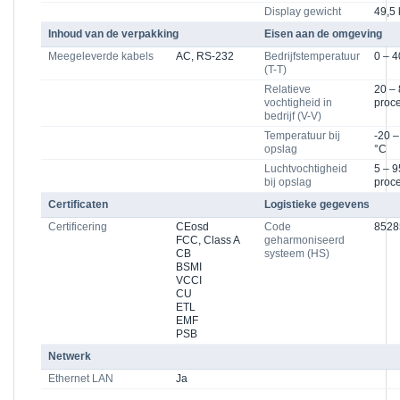
Display gewicht
49,5 
Inhoud van de verpakking
Eisen aan de omgeving
Meegeleverde kabels
AC, RS-232
Bedrijfstemperatuur
0 – 4
(T-T)
Relatieve
20 –
vochtigheid in
proc
bedrijf (V-V)
Temperatuur bij
-20 –
opslag
°C
Luchtvochtigheid
5 – 9
bij opslag
proc
Certificaten
Logistieke gegevens
Certificering
CEosd
Code
8528
FCC, Class A
geharmoniseerd
CB
systeem (HS)
BSMI
VCCI
CU
ETL
EMF
PSB
Netwerk
Ethernet LAN
Ja