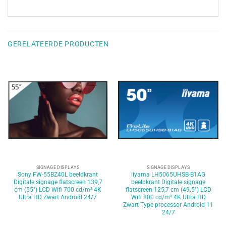
GERELATEERDE PRODUCTEN
SIGNAGE DISPLAYS
SIGNAGE DISPLAYS
Sony FW-55BZ40L beeldkrant
iiyama LH5065UHSB-B1AG
Digitale signage flatscreen 139,7
beeldkrant Digitale signage
cm (55″) LCD Wifi 700 cd/m² 4K
flatscreen 125,7 cm (49.5″) LCD
Ultra HD Zwart Android 24/7
Wifi 800 cd/m² 4K Ultra HD
Zwart Type processor Android 11
24/7