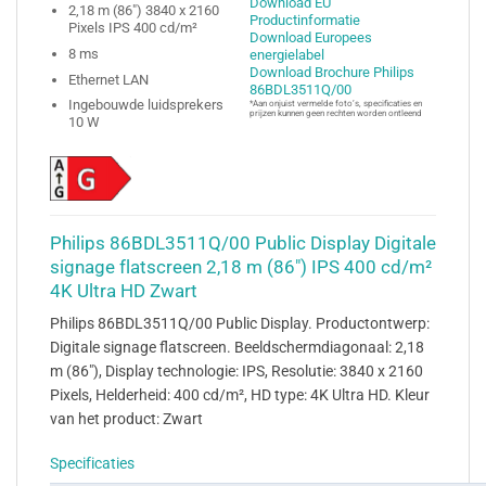
Download EU
2,18 m (86″) 3840 x 2160
Productinformatie
Pixels IPS 400 cd/m²
Download Europees
8 ms
energielabel
Download Brochure Philips
Ethernet LAN
86BDL3511Q/00
Ingebouwde luidsprekers
*Aan onjuist vermelde foto’s, specificaties en
prijzen kunnen geen rechten worden ontleend
10 W
Philips 86BDL3511Q/00 Public Display Digitale
signage flatscreen 2,18 m (86") IPS 400 cd/m²
4K Ultra HD Zwart
Philips 86BDL3511Q/00 Public Display. Productontwerp:
Digitale signage flatscreen. Beeldschermdiagonaal: 2,18
m (86″), Display technologie: IPS, Resolutie: 3840 x 2160
Pixels, Helderheid: 400 cd/m², HD type: 4K Ultra HD. Kleur
van het product: Zwart
Specificaties