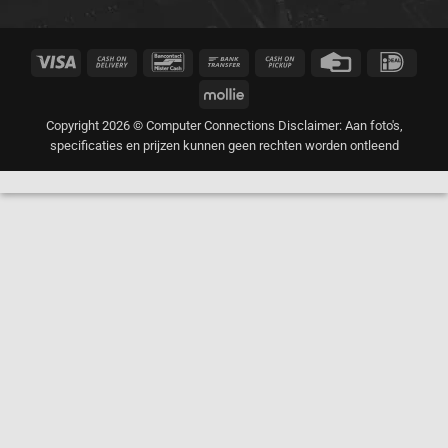
Visa
Cash
Bancontact
Bank
Cash
Credit
IDeal
On
Transfer
on
Card
Mollie
Delivery
Pickup
Copyright 2026 © Computer Connections Disclaimer: Aan foto's,
specificaties en prijzen kunnen geen rechten worden ontleend