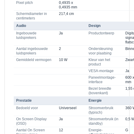
Pixel pitch
0,4935 x
0,4935 mm
Schermdiameter in
217,4 cm
centimeters
Audio
Design
Ingebouwde
Ja
Productontwerp
Digit
luidsprekers
sign
flats
Aantal ingebouwde
2
Ondersteuning
Binn
luidsprekers
voor plaatsing
Gemiddeld vermogen
10 W
Kleur van het
Zwar
product
VESA-montage
Ja
Paneelmontage-
600 
interface
mm
Bezel breedte
1,55
(bovenkant)
Prestatie
Energie
Bedoeld voor
Universeel
Stroomverbruik
360 
(typisch)
On Screen Display
Ja
Stroomverbruik (in
0,5 
(OSD)
standby)
Aantal On Screen
12
Energie-
G