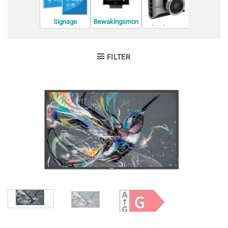
Document
era's
Signage
Bewakingsmon
Dashcams
Displays
itoren
FILTER