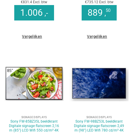
€831.4 Excl. btw
€735.12 Excl. btw
1.006
889
50
,-
,
Vergelijken
Vergelijken
SIGNAGE DISPLAYS
SIGNAGE DISPLAYS
Sony FW-85BZ35L beeldkrant
Sony FW-98BZ53L beeldkrant
Digitale signage flatscreen 2,16
Digitale signage flatscreen 2,49
m (85″) LCD Wifi 550 cd/m² 4K
m (98″) LED Wifi 780 cd/m² 4K