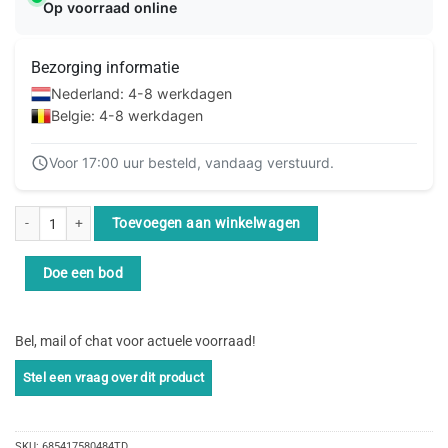
Op voorraad online
Bezorging informatie
Nederland: 4-8 werkdagen
Belgie: 4-8 werkdagen
Voor 17:00 uur besteld, vandaag verstuurd.
Philips 86BDL3511Q/00 Public Display Digitale signage flatscreen 2,18 m (86
Toevoegen aan winkelwagen
Doe een bod
Bel, mail of chat voor actuele voorraad!
SKU:
685417580484TD