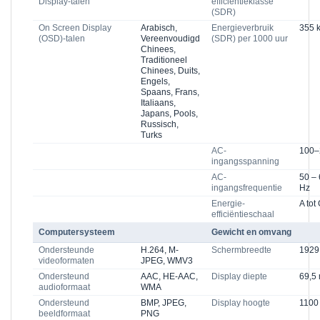
Display-talen
efficiëntieklasse
(SDR)
On Screen Display
Arabisch,
Energieverbruik
355 
(OSD)-talen
Vereenvoudigd
(SDR) per 1000 uur
Chinees,
Traditioneel
Chinees, Duits,
Engels,
Spaans, Frans,
Italiaans,
Japans, Pools,
Russisch,
Turks
AC-
100–
ingangsspanning
AC-
50 –
ingangsfrequentie
Hz
Energie-
A tot
efficiëntieschaal
Computersysteem
Gewicht en omvang
Ondersteunde
H.264, M-
Schermbreedte
192
videoformaten
JPEG, WMV3
Ondersteund
AAC, HE-AAC,
Display diepte
69,5
audioformaat
WMA
Ondersteund
BMP, JPEG,
Display hoogte
1100
beeldformaat
PNG