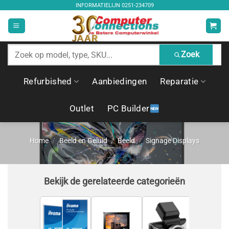
Ga
INFORMATIELIJN
0251-234709
naar
inhoud
Zoek
Zoek
producten
Refurbished
Aanbiedingen
Reparatie
Outlet
PC Builder
Home
/
Beeld en Geluid
/
Beeld
/
Signage Displays
Bekijk de gerelateerde categorieën