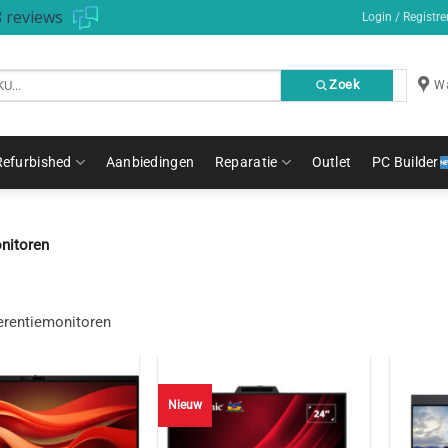
 reviews
Login / Registre
Zoek
Wa
Refurbished
Aanbiedingen
Reparatie
Outlet
PC Builder
nitoren
erentiemonitoren
Nieuw