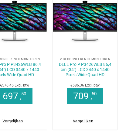
+
CONFERENTIEMONITOREN
VIDEOCONFERENTIEMONITOREN
Pro P P3426WEB 86,4
DELL Pro P P3426WEB 86,4
34″) LCD 3440 x 1440
cm (34″) LCD 3440 x 1440
xels Wide Quad HD
Pixels Wide Quad HD
€576.45 Excl. btw
€586.36 Excl. btw
697
709
50
50
,
,
Vergelijken
Vergelijken