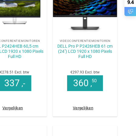
9.4
+
CONFERENTIEMONITOREN
VIDEOCONFERENTIEMONITOREN
 P2424HEB 60,5 cm
DELL Pro P P2426HEB 61 cm
 LCD 1920 x 1080 Pixels
(24″) LCD 1920 x 1080 Pixels
Full HD
Full HD
€278.51 Excl. btw
€297.93 Excl. btw
337
360
50
,-
,
Vergelijken
Vergelijken