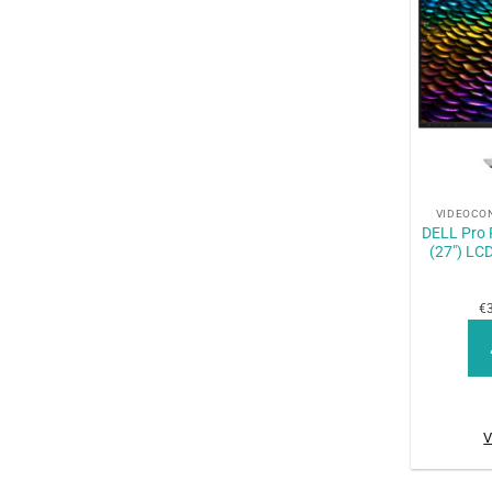
+
VIDEOCO
DELL Pro
(27″) LC
€3
V