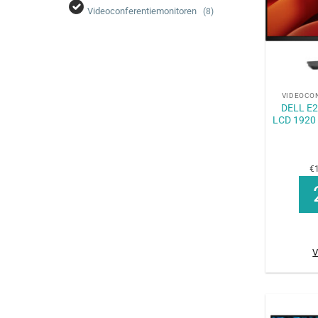
Videoconferentiemonitoren
(8)
+
VIDEOCO
DELL E2
LCD 1920 
€1
V