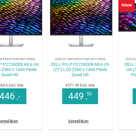
Nieuw
+
+
NFERENTIEMONITOREN
VIDEOCONFERENTIEMONITOREN
VIDEO
 P P2726DEB 68,6 cm
DELL Pro P P2726DEB 68,6 cm
DELL 
D 2560 x 1440 Pixels
(27″) LCD 2560 x 1440 Pixels
cm (
Quad HD
Quad HD
Pi
68.6 Excl. btw
€371.49 Excl. btw
446
449
50
,-
,
ergelijken
Vergelijken