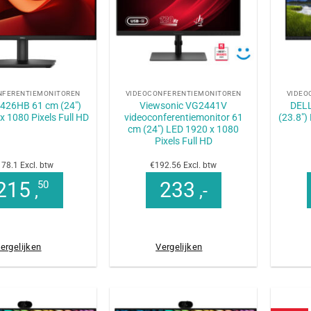
+
+
NFERENTIEMONITOREN
VIDEOCONFERENTIEMONITOREN
VIDEO
426HB 61 cm (24″)
Viewsonic VG2441V
DELL
x 1080 Pixels Full HD
videoconferentiemonitor 61
(23.8″)
cm (24″) LED 1920 x 1080
Pixels Full HD
78.1 Excl. btw
€192.56 Excl. btw
215
233
50
,
,-
ergelijken
Vergelijken