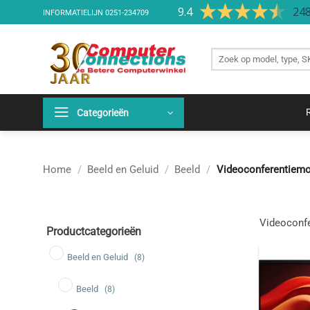
Ga
9.4
248
INFORMATIELIJN
0251-234709
naar
inhoud
Zoek
producten
Categorieën
Home
/
Beeld en Geluid
/
Beeld
/
Videoconferentiemo
Videoconf
Productcategorieën
Beeld en Geluid
(8)
Beeld
(8)