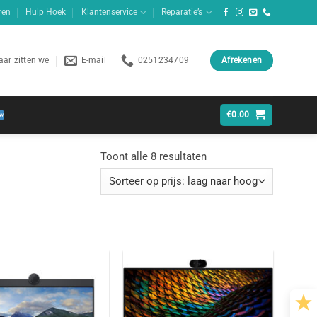
ren
Hulp Hoek
Klantenservice
Reparatie’s
ar zitten we
E-mail
0251234709
Afrekenen
€
0.00
Gesorteerd
Toont alle 8 resultaten
op
prijs:
laag
naar
hoog