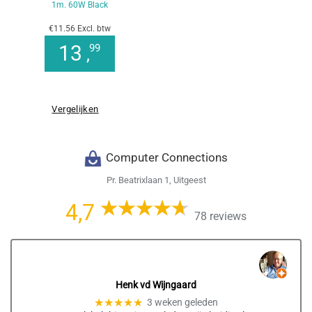
1m. 60W Black
€11.56 Excl. btw
13
99
,
Vergelijken
Computer Connections
Pr. Beatrixlaan 1, Uitgeest
4,7
78 reviews
Henk vd Wijngaard
★★★★★
3 weken geleden