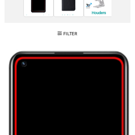
Houders
Houders
Screenprotecto
Mobiele
Accessoi
rs
telefoon
behuizingen
FILTER