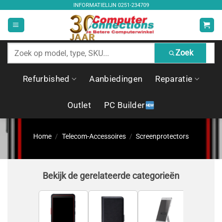
Ga
INFORMATIELIJN
0251-234709
naar
inhoud
Zoek
Zoek
producten
Refurbished
Aanbiedingen
Reparatie
Outlet
PC Builder
Home
/
Telecom-Accessoires
/
Screenprotectors
Bekijk de gerelateerde categorieën