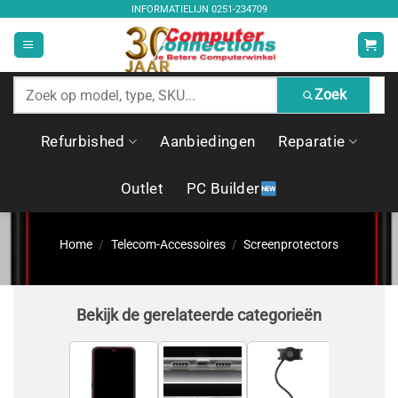
Ga
INFORMATIELIJN
0251-234709
naar
inhoud
Zoek
Zoek
producten
Refurbished
Aanbiedingen
Reparatie
Outlet
PC Builder
Home
/
Telecom-Accessoires
/
Screenprotectors
Bekijk de gerelateerde categorieën