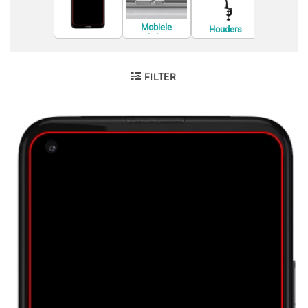
Mobiele
Houders
Houders
telefoon
Screenprotecto
Accessoi
behuizingen
rs
FILTER