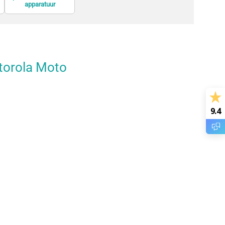
apparatuur
laadstation
torola Moto
9.4