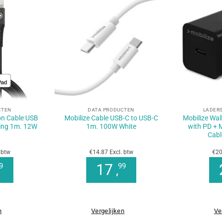
+
+
CTEN
DATA PRODUCTEN
LADERS
on Cable USB
Mobilize Cable USB-C to USB-C
Mobilize Wa
ning 1m. 12W
1m. 100W White
with PD + 
Cabl
 btw
€14.87 Excl. btw
€20
17
9
99
,
n
Vergelijken
Ve