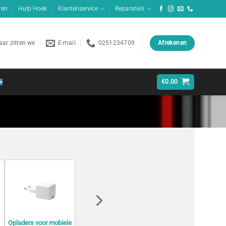
ren
Hulp Hoek
Klantenservice
Reparatie’s
ar zitten we
E-mail
0251234709
Afrekenen
€
0.00
Opladers voor mobiele
Organizers voor
Powerbanks