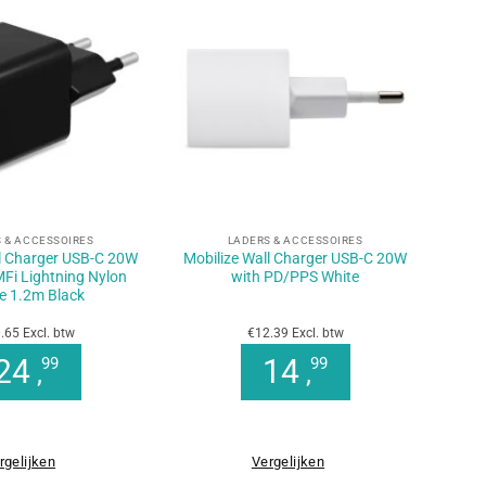
+
 & ACCESSOIRES
LADERS & ACCESSOIRES
ll Charger USB-C 20W
Mobilize Wall Charger USB-C 20W
MFi Lightning Nylon
with PD/PPS White
e 1.2m Black
.65 Excl. btw
€12.39 Excl. btw
24
14
99
99
,
,
rgelijken
Vergelijken