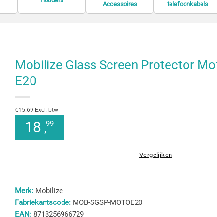
Houders
n
Accessoires
telefoonkabels
Mobilize Glass Screen Protector Mo
E20
€15.69 Excl. btw
18
99
,
Vergelijken
Merk:
Mobilize
Fabriekantscode:
MOB-SGSP-MOTOE20
EAN:
8718256966729