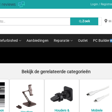
 reviews
Login / Registre
Zoek
Wa
Refurbished
Aanbiedingen
Reparatie
Outlet
PC Builder
Bekijk de gerelateerde categorieën
oon
Houders &
Mobiele