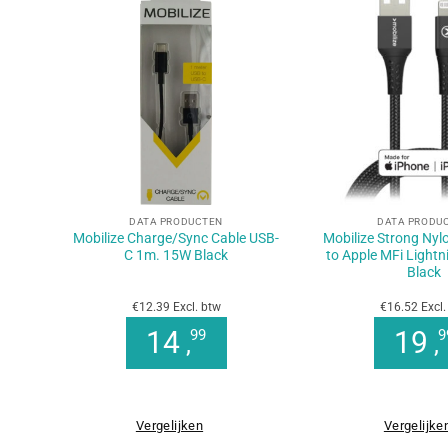
+
+
DATA PRODUCTEN
DATA PRODU
Mobilize Charge/Sync Cable USB-
Mobilize Strong Nyl
C 1m. 15W Black
to Apple MFi Light
Black
€12.39 Excl. btw
€16.52 Excl.
14
19
99
9
,
,
Vergelijken
Vergelijke