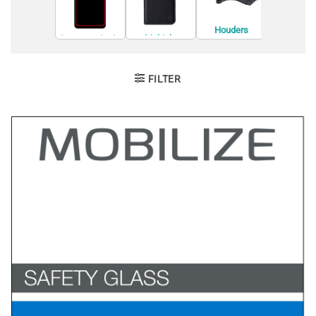
Houders
Accessoi
Houders
Screenprotecto
Mobiele
rs
telefoon
behuizingen
FILTER