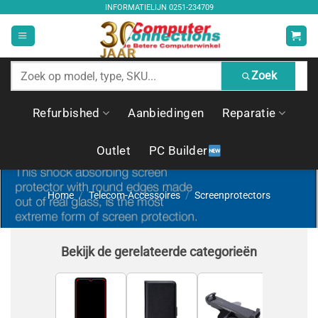
Ga
INFORMATIELIJN
0251-234709
naar
inhoud
Zoek
Zoek
producten
Refurbished
Aanbiedingen
Reparatie
Outlet
PC Builder
Home
/
Telecom-Accessoires
/
Screenprotectors
Bekijk de gerelateerde categorieën