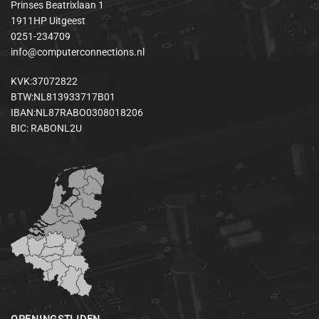
Prinses Beatrixlaan 1
1911HP Uitgeest
0251-234709
info@computerconnections.nl
KVK:37072822
BTW:NL813933717B01
IBAN:NL87RABO0308018206
BIC: RABONL2U
OPENINGSTIJDEN