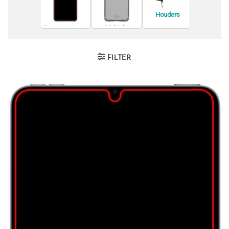
Houders
Houders
Accessoi
Screenprotecto
Mobiele
rs
telefoon
behuizingen
FILTER