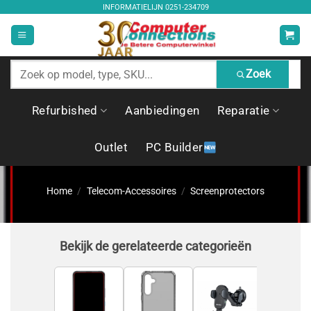
Ga
INFORMATIELIJN
0251-234709
naar
inhoud
Zoek
Zoek
producten
Refurbished
Aanbiedingen
Reparatie
Outlet
PC Builder
Home
/
Telecom-Accessoires
/
Screenprotectors
Bekijk de gerelateerde categorieën