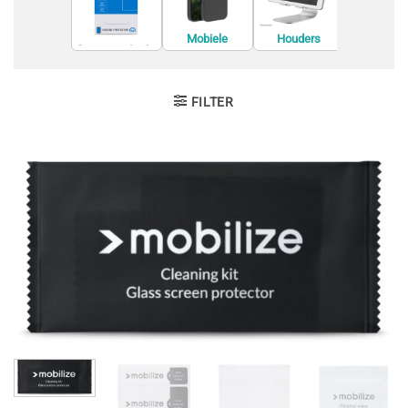
Mobiele
Houders
Screenprotecto
Houders
telefoon
rs
Accessoi
behuizingen
FILTER