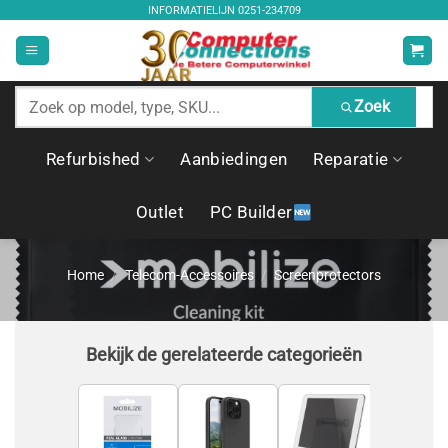
Ga
INFORMATIELIJN
0251-234709
naar
inhoud
Zoek
Zoek
producten
Refurbished
Aanbiedingen
Reparatie
Outlet
PC Builder
Home
/
Telecom-Accessoires
/
Screenprotectors
Bekijk de gerelateerde categorieën