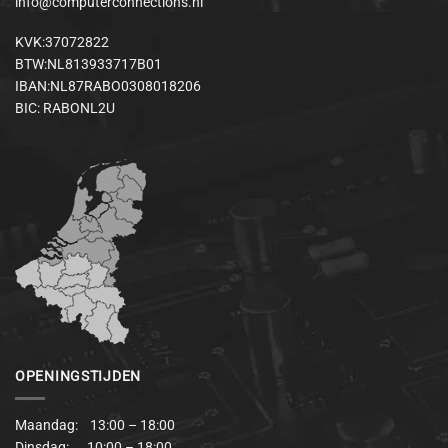
info@computerconnections.nl
KVK:37072822
BTW:NL813933717B01
IBAN:NL87RABO0308018206
BIC: RABONL2U
OPENINGSTIJDEN
Maandag: 13:00 – 18:00
Dinsdag: 10:00 – 18:00