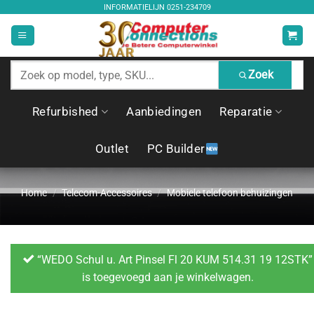
Ga
INFORMATIELIJN
0251-234709
naar
inhoud
Zoek
Zoek
producten
Refurbished
Aanbiedingen
Reparatie
Outlet
PC Builder
Home
/
Telecom-Accessoires
/
Mobiele telefoon behuizingen
“WEDO Schul u. Art Pinsel Fl 20 KUM 514.31 19 12STK”
is toegevoegd aan je winkelwagen.