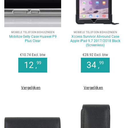
MOBIELE TELEFOON BEHUIZINGEN
MOBIELE TELEFOON BEHUIZINGEN
Mobilize Gelly Case Huawei P9
Xccess Survivor All-round Case
Plus Clear
Apple iPad 9.7 2017/2018 Black
(Screenless)
€10.74 Excl. btw
€28.92 Excl. btw
12
34
99
99
,
,
Vergelijken
Vergelijken