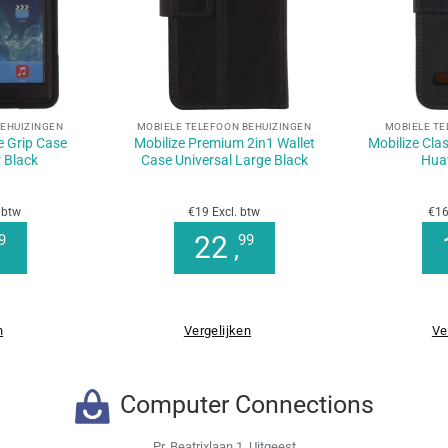
+
+
BEHUIZINGEN
MOBIELE TELEFOON BEHUIZINGEN
MOBIELE TE
e Grip Case
Mobilize Premium 2in1 Wallet
Mobilize Cla
r Black
Case Universal Large Black
Huaw
 btw
€19 Excl. btw
€16
22
9
99
,
n
Vergelijken
Ve
Computer Connections
Pr. Beatrixlaan 1, Uitgeest