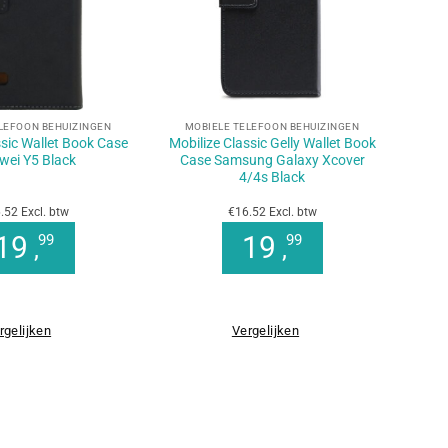
+
LEFOON BEHUIZINGEN
MOBIELE TELEFOON BEHUIZINGEN
ssic Wallet Book Case
Mobilize Classic Gelly Wallet Book
ei Y5 Black
Case Samsung Galaxy Xcover
4/4s Black
.52 Excl. btw
€16.52 Excl. btw
19
19
99
99
,
,
rgelijken
Vergelijken