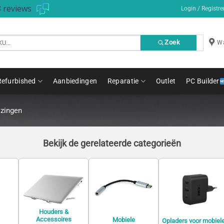
 reviews
Login / Registre
Zoek
Wa
Refurbished
Aanbiedingen
Reparatie
Outlet
PC Builder
izingen
Bekijk de gerelateerde categorieën
Houders &
Accessoires
Mobiele
Opladers voor mobiel