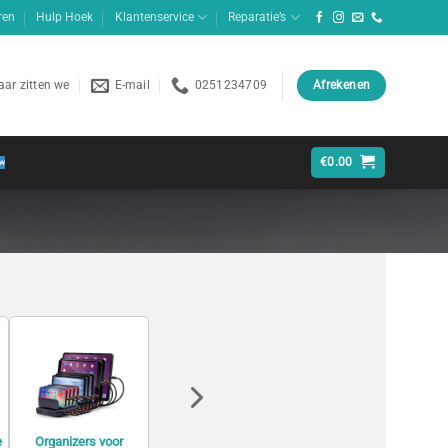
ren
Hulp Hoek
Klantenservice
Reparatie’s
ar zitten we
E-mail
0251234709
Afrekenen
€
0.00
e
Organizers voor