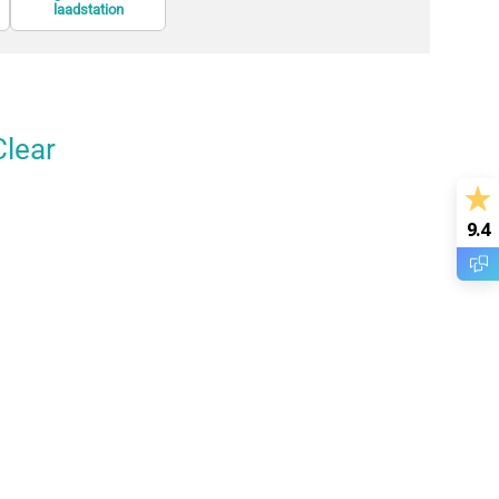
Powerbanks
Screenprotectors
laadstation
Clear
9.4