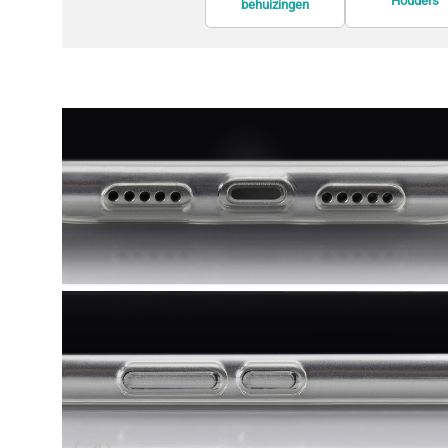
Houders
behuizingen