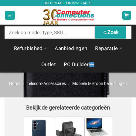
Ga
INFORMATIELIJN
0251-234709
naar
inhoud
Zoek
Zoek
producten
Refurbished
Aanbiedingen
Reparatie
Outlet
PC Builder
Home
/
Telecom-Accessoires
/
Mobiele telefoon behuizingen
Bekijk de gerelateerde categorieën