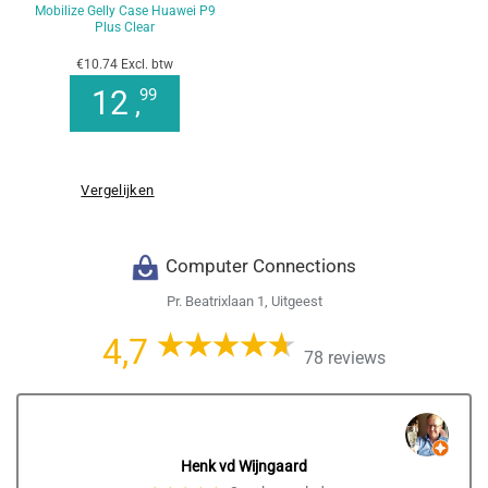
Mobilize Gelly Case Huawei P9
Plus Clear
€10.74 Excl. btw
12
99
,
Vergelijken
Computer Connections
Pr. Beatrixlaan 1, Uitgeest
4,7
78 reviews
Henk vd Wijngaard