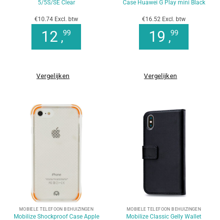
5/5S/SE Clear
Case Huawei G Play mini Black
€10.74 Excl. btw
€16.52 Excl. btw
12
19
99
99
,
,
Vergelijken
Vergelijken
MOBIELE TELEFOON BEHUIZINGEN
MOBIELE TELEFOON BEHUIZINGEN
Mobilize Shockproof Case Apple
Mobilize Classic Gelly Wallet